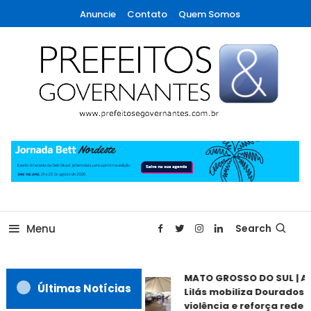
Skip
Anuncie
Contato
Quem Somos
To
Content
A maior revista de gestão municipal do Brasil!
Prefeitos & Governantes
Menu
Search
MATO GROSSO DO SUL | A
Últimas Notícias
Lilás mobiliza Dourados 
violência e reforça rede d