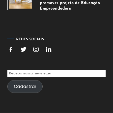
de
promover projeto de Educação
2026
Empreendedora
5
de
agosto
de
2026
REDES SOCIAIS
Cadastrar