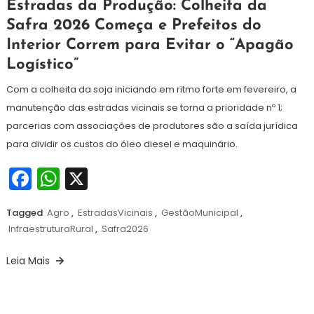
6
Redação
Estradas da Produção: Colheita da
de
Safra 2026 Começa e Prefeitos do
fevereiro
Interior Correm para Evitar o “Apagão
de
2026
Logístico”
Com a colheita da soja iniciando em ritmo forte em fevereiro, a
manutenção das estradas vicinais se torna a prioridade nº 1;
parcerias com associações de produtores são a saída jurídica
para dividir os custos do óleo diesel e maquinário.
Facebook
WhatsApp
X
Tagged
Agro
,
EstradasVicinais
,
GestãoMunicipal
,
InfraestruturaRural
,
Safra2026
Leia Mais