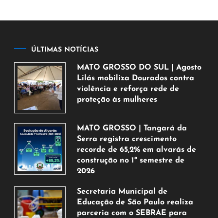
ÚLTIMAS NOTÍCIAS
MATO GROSSO DO SUL | Agosto
Lilás mobiliza Dourados contra
violência e reforça rede de
proteção às mulheres
5
de
MATO GROSSO | Tangará da
agosto
Serra registra crescimento
de
recorde de 65,2% em alvarás de
2026
construção no 1º semestre de
2026
5
Secretaria Municipal de
de
Educação de São Paulo realiza
agosto
parceria com o SEBRAE para