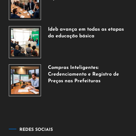
7
de
agosto
de
Ideb avança em todas as etapas
2026
da educação básica
6
de
agosto
de
Compras Inteligentes:
2026
Credenciamento e Registro de
Preços nas Prefeituras
6
de
agosto
de
2026
REDES SOCIAIS