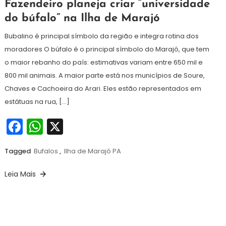
31
Maurilio
Fazendeiro planeja criar “universidade
de
do búfalo” na Ilha de Marajó
dezembro
de
Bubalino é principal símbolo da região e integra rotina dos
2025
moradores O búfalo é o principal símbolo do Marajó, que tem
o maior rebanho do país: estimativas variam entre 650 mil e
800 mil animais. A maior parte está nos municípios de Soure,
Chaves e Cachoeira do Arari. Eles estão representados em
estátuas na rua, […]
Facebook
WhatsApp
X
Tagged
Bufalos
,
Ilha de Marajó PA
Leia Mais