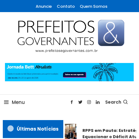
Skip
Anuncie
Contato
Quem Somos
To
Content
A maior revista de gestão municipal do Brasil!
Prefeitos & Governantes
Menu
Search
Últimas Notícias
RPPS em Pauta: Estratég
Equacionar o Déficit Atua