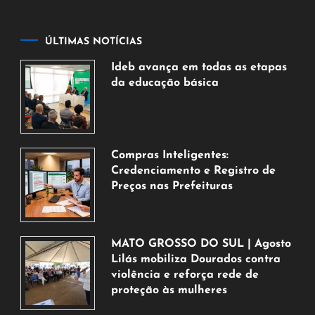
ÚLTIMAS NOTÍCIAS
Ideb avança em todas as etapas
da educação básica
6
de
agosto
de
Compras Inteligentes:
2026
Credenciamento e Registro de
Preços nas Prefeituras
6
de
agosto
MATO GROSSO DO SUL | Agosto
de
Lilás mobiliza Dourados contra
2026
violência e reforça rede de
proteção às mulheres
5