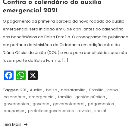
Redação
Confira o calendário do auxílio
de
emergencial 2021
abril
de
O pagamento da primeira parcela da nova rodada do auxílio
2021
emergencial será iniciado em 6 de abril, antes do calendário
dos beneficiários do Bolsa Família. O cronograma foi publicado
em portaria do Ministério da Cidadania em edição extra do
Diário Oficial da União (DOU) e vale para beneficiários que não
fazem parte do Bolsa Família, […]
Facebook
WhatsApp
X
Tagged
201
,
Auxílio
,
bolsa
,
bolsafamília
,
Brasília
,
caixa
,
calendário
,
emergencial
,
família
,
gestão pública
,
governantes
,
governo
,
governofederal
,
pagamentos
,
poupança
,
prefeitosegovernantes
,
revista
,
social
Leia Mais