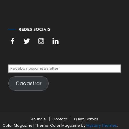
de
agosto
de
2026
REDES SOCIAIS
Cadastrar
Anuncie
Contato
Quem Somos
Color Magazine
|
Theme: Color Magazine by
Mystery Themes
.