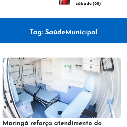
sábado (08)
Tag:
SaúdeMunicipal
27
Redação
Maringá reforça atendimento do