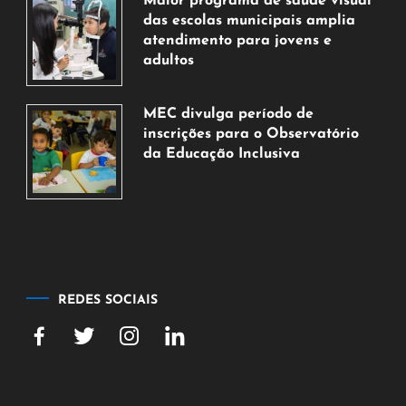
Maior programa de saúde visual
agosto
das escolas municipais amplia
de
atendimento para jovens e
2026
adultos
7
de
MEC divulga período de
agosto
inscrições para o Observatório
de
da Educação Inclusiva
2026
7
de
agosto
de
2026
REDES SOCIAIS