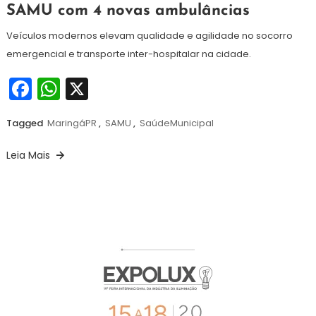
de
SAMU com 4 novas ambulâncias
julho
de
Veículos modernos elevam qualidade e agilidade no socorro
2025
emergencial e transporte inter-hospitalar na cidade.
Facebook
WhatsApp
X
Tagged
MaringáPR
,
SAMU
,
SaúdeMunicipal
Leia Mais