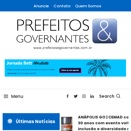
Skip
Anuncie
Contato
Quem Somos
To
Content
A maior revista de gestão municipal do Brasil!
Prefeitos & Governantes
Menu
Search
ANÁPOLIS GO | CEMAD co
Últimas Notícias
30 anos com evento volt
inclusão e diversidade n