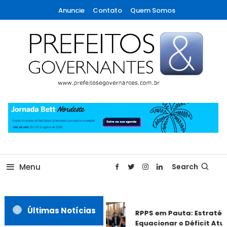
Skip
Anuncie
Contato
Quem Somos
To
Content
A maior revista de gestão municipal do Brasil!
Prefeitos & Governantes
Menu
Search
Últimas Notícias
RPPS em Pauta: Estratég
Equacionar o Déficit Atua