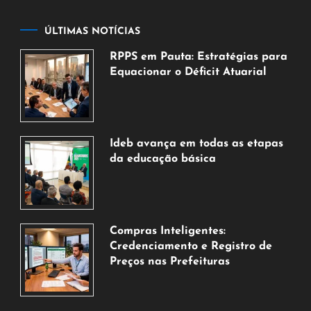
ÚLTIMAS NOTÍCIAS
RPPS em Pauta: Estratégias para
Equacionar o Déficit Atuarial
7
de
agosto
de
Ideb avança em todas as etapas
2026
da educação básica
6
de
agosto
de
Compras Inteligentes:
2026
Credenciamento e Registro de
Preços nas Prefeituras
6
de