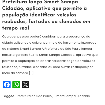
23
Maurilio
Prefeitura lança Smart Sampa
de
Cidadão, aplicativo que permite à
junho
população identificar veículos
de
2026
roubados, furtados ou clonados em
tempo real
Qualquer pessoa poderá contribuir para a segurança da
cidade utilizando o celular por meio de ferramenta integrada
ao sistema Smart Sampa A Prefeitura de São Paulo lançou
nesta terça-feira (23) o Smart Sampa Cidadão, aplicativo que
permite à população colaborar na identificação de veículos
roubados, furtados, clonados ou com outras restrições por
meio da câmera […]
Facebook
WhatsApp
X
Tagged
Prefeitura de São Paulo
,
Smart Sampa Cidadão