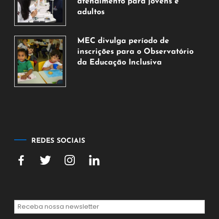
atendimento para jovens e
2026
adultos
7
de
MEC divulga período de
agosto
inscrições para o Observatório
de
da Educação Inclusiva
2026
7
de
agosto
de
2026
REDES SOCIAIS