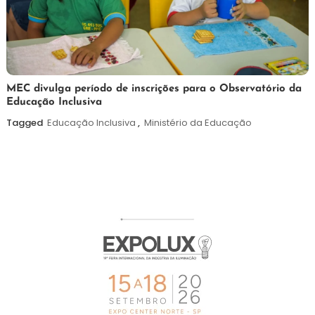
7
Maurilio
MEC divulga período de inscrições para o Observatório da
Educação Inclusiva
de
agosto
Tagged
Educação Inclusiva
,
Ministério da Educação
de
2026