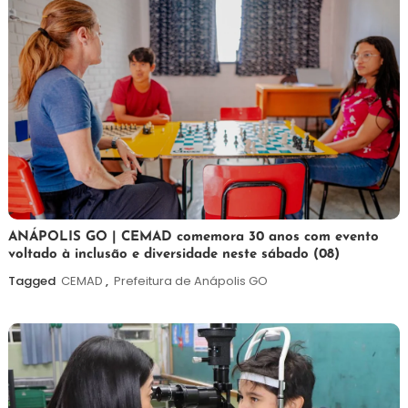
7
Maurilio
ANÁPOLIS GO | CEMAD comemora 30 anos com evento
voltado à inclusão e diversidade neste sábado (08)
de
agosto
Tagged
CEMAD
,
Prefeitura de Anápolis GO
de
2026