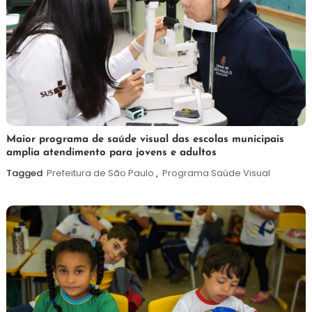
7
Maurilio
Maior programa de saúde visual das escolas municipais
amplia atendimento para jovens e adultos
de
agosto
Tagged
Prefeitura de São Paulo
,
Programa Saúde Visual
de
2026