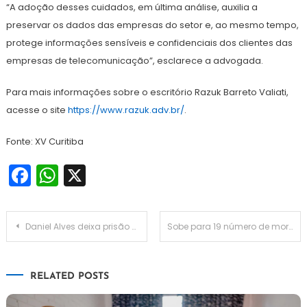
“A adoção desses cuidados, em última análise, auxilia a
preservar os dados das empresas do setor e, ao mesmo tempo,
protege informações sensíveis e confidenciais dos clientes das
empresas de telecomunicação”, esclarece a advogada.
Para mais informações sobre o escritório Razuk Barreto Valiati,
acesse o site
https://www.razuk.adv.br/
.
Fonte: XV Curitiba
Facebook
WhatsApp
X
Navegação
Daniel Alves deixa prisão após pagar fiança de R$ 5,4 milhões
Sobe para 19 número de mortes pelas chuvas no Espírito Santo
de
RELATED POSTS
Post