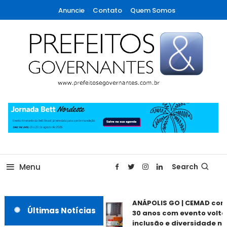
Skip
Anuncie
Contato
Quem Somos
To
Content
A maior revista de gestão municipal do Brasil!
Prefeitos & Governantes
Menu
Search
ANÁPOLIS GO | CEMAD com
Últimas Notícias
30 anos com evento voltad
inclusão e diversidade nes