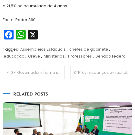
a 21,5% no acumulado de 4 anos.
Fonte: Poder 360
Facebook
WhatsApp
X
Tagged
Assembleias Estaduais
,
chefes de gabinete
,
educação
,
Greve
,
Ministérios
,
Professores
,
Senado federal
Navegação
SP: Governador informa sobre lei que institui escolas cívico-militares
STF faz mudanças em edital de câmeras corporais para polícia de SP devido solicitação de defensoria
de
RELATED POSTS
Post