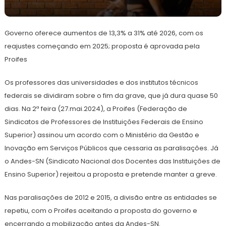
29
Redação
de
Governo oferece aumentos de 13,3% a 31% até 2026, com os
maio
de
reajustes começando em 2025; proposta é aprovada pela
2024
Proifes
Os professores das universidades e dos institutos técnicos
federais se dividiram sobre o fim da grave, que já dura quase 50
dias. Na 2ª feira (27.mai.2024), a Proifes (Federação de
Sindicatos de Professores de Instituições Federais de Ensino
Superior) assinou um acordo com o Ministério da Gestão e
Inovação em Serviços Públicos que cessaria as paralisações. Já
o Andes-SN (Sindicato Nacional dos Docentes das Instituições de
Ensino Superior) rejeitou a proposta e pretende manter a greve.
Nas paralisações de 2012 e 2015, a divisão entre as entidades se
repetiu, com o Proifes aceitando a proposta do governo e
encerrando a mobilização antes da Andes-SN.