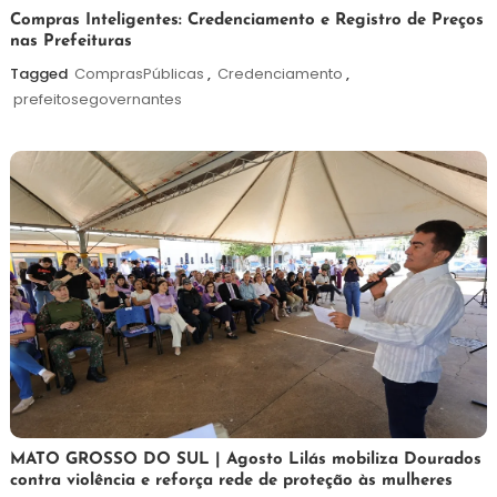
6
Redação
Compras Inteligentes: Credenciamento e Registro de Preços
nas Prefeituras
de
agosto
Tagged
ComprasPúblicas
,
Credenciamento
,
de
prefeitosegovernantes
2026
5
Maurilio
MATO GROSSO DO SUL | Agosto Lilás mobiliza Dourados
contra violência e reforça rede de proteção às mulheres
de