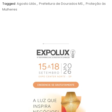
agosto
Tagged
Agosto Lilás
,
Prefeitura de Dourados MS
,
Proteção às
de
Mulheres
2026