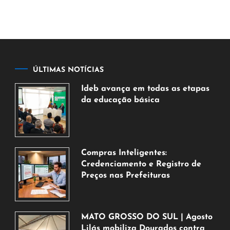
ÚLTIMAS NOTÍCIAS
Ideb avança em todas as etapas
da educação básica
6
de
agosto
de
Compras Inteligentes:
2026
Credenciamento e Registro de
Preços nas Prefeituras
6
de
agosto
MATO GROSSO DO SUL | Agosto
de
Lilás mobiliza Dourados contra