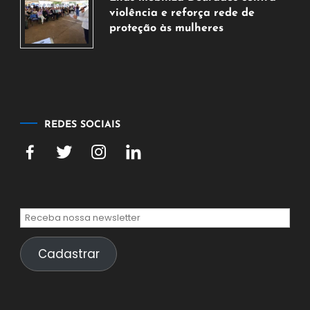
2026
violência e reforça rede de
proteção às mulheres
5
de
agosto
de
2026
REDES SOCIAIS
Cadastrar