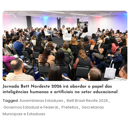
de
2026
19
Maurilio
Jornada Bett Nordeste 2026 irá abordar o papel das
inteligências humanas e artificiais no setor educacional
de
maio
Tagged
Assembleias Estaduais
,
Bett Brasil Recife 2026
,
de
Governos Estadual e Federal
,
Prefeitos
,
Secretarias
2026
Municipais e Estaduais