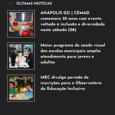
ÚLTIMAS NOTÍCIAS
ANÁPOLIS GO | CEMAD
comemora 30 anos com evento
voltado à inclusão e diversidade
neste sábado (08)
7
de
Maior programa de saúde visual
agosto
das escolas municipais amplia
de
atendimento para jovens e
2026
adultos
7
de
MEC divulga período de
agosto
inscrições para o Observatório
de
da Educação Inclusiva
2026
7
de
agosto
de