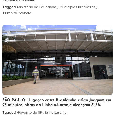
de
maio
Tagged
Ministério da Educação
,
Municipios Brasileiros
,
de
Primeira Infância
2026
19
Maurilio
SÃO PAULO | Ligação entre Brasilândia e São Joaquim em
23 minutos, obras na Linha 6-Laranja alcançam 81,5%
de
maio
Tagged
Governo de SP
,
Linha Laranja