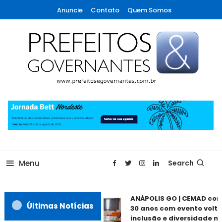
Skip
Anuncie
Contato
Quem Somos
To
Content
A maior revista de gestão municipal do Brasil!
Prefeitos & Governantes
Menu
Search
ANÁPOLIS GO | CEMAD co
Últimas Notícias
30 anos com evento volta
inclusão e diversidade ne