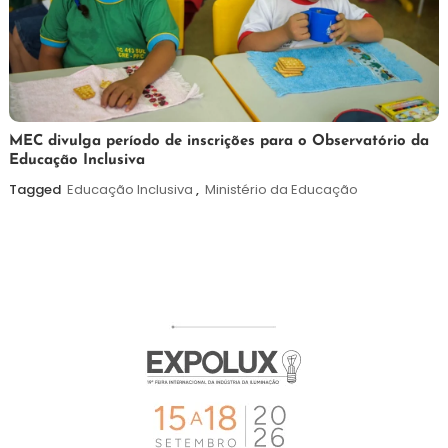
7
Maurilio
MEC divulga período de inscrições para o Observatório da
Educação Inclusiva
de
agosto
Tagged
Educação Inclusiva
,
Ministério da Educação
de
2026