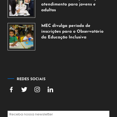
de
atendimento para jovens e
2026
adultos
7
de
MEC divulga período de
agosto
inscrições para o Observatório
de
da Educação Inclusiva
2026
7
de
agosto
de
2026
REDES SOCIAIS