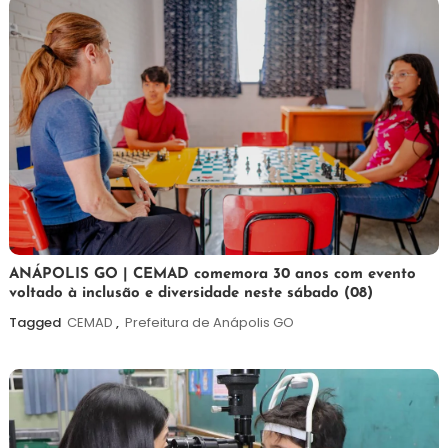
7
Maurilio
ANÁPOLIS GO | CEMAD comemora 30 anos com evento
voltado à inclusão e diversidade neste sábado (08)
de
agosto
Tagged
CEMAD
,
Prefeitura de Anápolis GO
de
2026