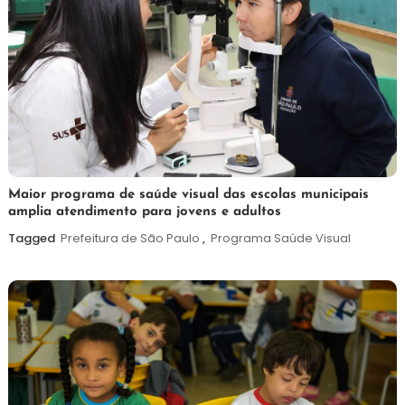
7
Maurilio
Maior programa de saúde visual das escolas municipais
amplia atendimento para jovens e adultos
de
agosto
Tagged
Prefeitura de São Paulo
,
Programa Saúde Visual
de
2026