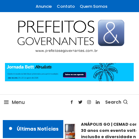
Skip
Anuncie
Contato
Quem Somos
To
Content
A maior revista de gestão municipal do Brasil!
Prefeitos & Governantes
Menu
Search
ANÁPOLIS GO | CEMAD com
Últimas Notícias
30 anos com evento voltad
inclusão e diversidade nes