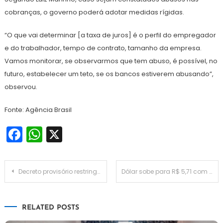
cobranças, o governo poderá adotar medidas rígidas.
“O que vai determinar [a taxa de juros] é o perfil do empregador
e do trabalhador, tempo de contrato, tamanho da empresa.
Vamos monitorar, se observarmos que tem abuso, é possível, no
futuro, estabelecer um teto, se os bancos estiverem abusando”,
observou.
Fonte: Agência Brasil
Facebook
WhatsApp
X
Navegação
Decreto provisório restringe R$ 128,4 bilhões do Orçamento até maio
Dólar sobe para R$ 5,71 com piora de ambiente no exterior
de
RELATED POSTS
Post