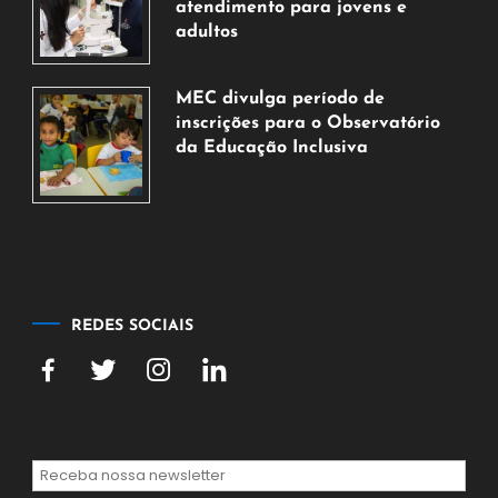
de
atendimento para jovens e
2026
adultos
7
de
MEC divulga período de
agosto
inscrições para o Observatório
de
da Educação Inclusiva
2026
7
de
agosto
de
2026
REDES SOCIAIS