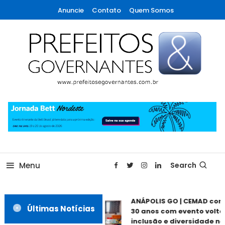
Skip
Anuncie
Contato
Quem Somos
To
Content
A maior revista de gestão municipal do Brasil!
Prefeitos & Governantes
Menu
Search
ANÁPOLIS GO | CEMAD com
Últimas Notícias
30 anos com evento voltad
inclusão e diversidade nes