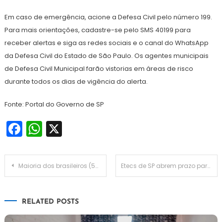
Em caso de emergência, acione a Defesa Civil pelo número 199.
Para mais orientações, cadastre-se pelo SMS 40199 para
receber alertas e siga as redes sociais e o canal do WhatsApp
da Defesa Civil do Estado de São Paulo. Os agentes municipais
de Defesa Civil Municipal farão vistorias em áreas de risco
durante todos os dias de vigência do alerta.
Fonte: Portal do Governo de SP
Facebook
WhatsApp
X
Navegação
Maioria dos brasileiros (55%) vive em faixa de 150 km de largura ao longo do litoral, diz IBGE
Etecs de SP abrem prazo para pedidos de redução da taxa de inscrição do Vestibulinho
de
RELATED POSTS
Post