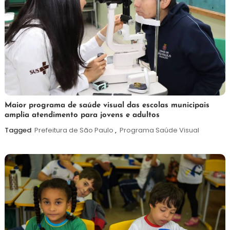
7
Maurilio
Maior programa de saúde visual das escolas municipais
amplia atendimento para jovens e adultos
de
agosto
Tagged
Prefeitura de São Paulo
,
Programa Saúde Visual
de
2026