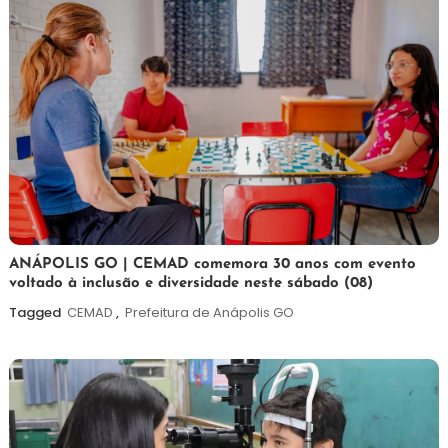
7
Maurilio
ANÁPOLIS GO | CEMAD comemora 30 anos com evento
voltado à inclusão e diversidade neste sábado (08)
de
agosto
Tagged
CEMAD
,
Prefeitura de Anápolis GO
de
2026