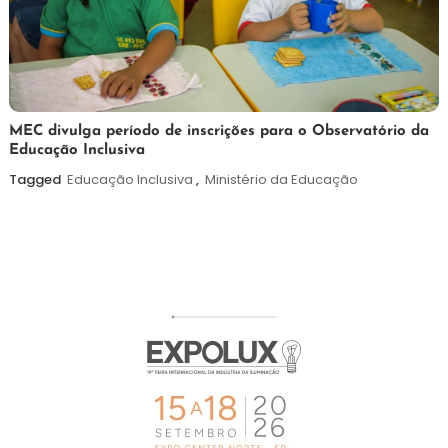
7
Maurilio
MEC divulga período de inscrições para o Observatório da
Educação Inclusiva
de
agosto
Tagged
Educação Inclusiva
,
Ministério da Educação
de
2026