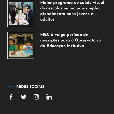
de
Maior programa de saúde visual
agosto
das escolas municipais amplia
de
atendimento para jovens e
2026
adultos
7
de
MEC divulga período de
agosto
inscrições para o Observatório
de
da Educação Inclusiva
2026
7
de
agosto
de
2026
REDES SOCIAIS