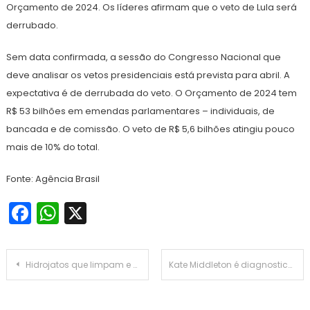
Orçamento de 2024. Os líderes afirmam que o veto de Lula será
derrubado.
Sem data confirmada, a sessão do Congresso Nacional que
deve analisar os vetos presidenciais está prevista para abril. A
expectativa é de derrubada do veto. O Orçamento de 2024 tem
R$ 53 bilhões em emendas parlamentares – individuais, de
bancada e de comissão. O veto de R$ 5,6 bilhões atingiu pouco
mais de 10% do total.
Fonte: Agência Brasil
Facebook
WhatsApp
X
Navegação
Hidrojatos que limpam e desobstruem bueiros e bocas de lobo reduzem tempo de alagamento em mais de 3 horas
Kate Middleton é diagnosticada com câncer e começa tratamento
de