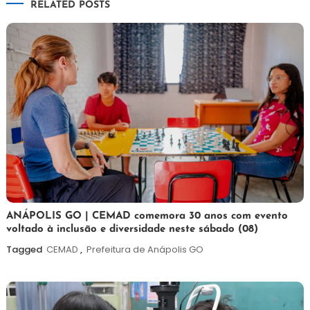
RELATED POSTS
Post
7
Maurilio
ANÁPOLIS GO | CEMAD comemora 30 anos com evento
voltado à inclusão e diversidade neste sábado (08)
de
agosto
Tagged
CEMAD
,
Prefeitura de Anápolis GO
de
2026