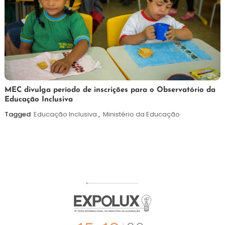
7
Maurilio
MEC divulga período de inscrições para o Observatório da
Educação Inclusiva
de
agosto
Tagged
Educação Inclusiva
,
Ministério da Educação
de
2026