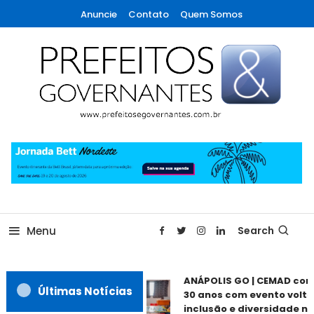
Skip
Anuncie
Contato
Quem Somos
To
Content
A maior revista de gestão municipal do Brasil!
Prefeitos & Governantes
Menu
Search
ANÁPOLIS GO | CEMAD com
Últimas Notícias
30 anos com evento volta
inclusão e diversidade ne