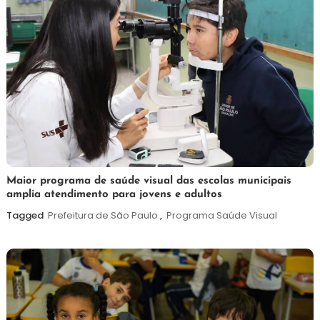
7
Maurilio
Maior programa de saúde visual das escolas municipais
amplia atendimento para jovens e adultos
de
agosto
Tagged
Prefeitura de São Paulo
,
Programa Saúde Visual
de
2026