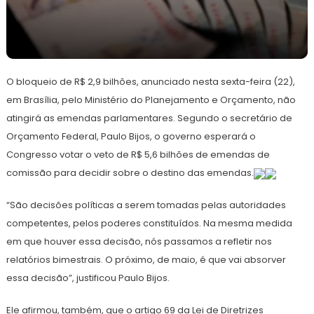
22
Redação
de
O bloqueio de R$ 2,9 bilhões, anunciado nesta sexta-feira (22),
março
de
em Brasília, pelo Ministério do Planejamento e Orçamento, não
2024
atingirá as emendas parlamentares. Segundo o secretário de
Orçamento Federal, Paulo Bijos, o governo esperará o
Congresso votar o veto de R$ 5,6 bilhões de emendas de
comissão para decidir sobre o destino das emendas.
“São decisões políticas a serem tomadas pelas autoridades
competentes, pelos poderes constituídos. Na mesma medida
em que houver essa decisão, nós passamos a refletir nos
relatórios bimestrais. O próximo, de maio, é que vai absorver
essa decisão”, justificou Paulo Bijos.
Ele afirmou, também, que o artigo 69 da Lei de Diretrizes