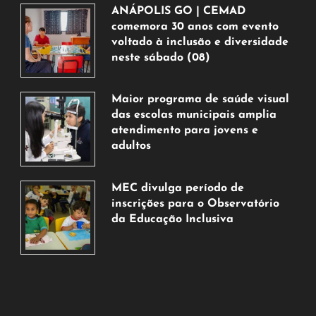
ANÁPOLIS GO | CEMAD
comemora 30 anos com evento
voltado à inclusão e diversidade
neste sábado (08)
7
de
Maior programa de saúde visual
agosto
das escolas municipais amplia
de
atendimento para jovens e
2026
adultos
7
de
MEC divulga período de
agosto
inscrições para o Observatório
de
da Educação Inclusiva
2026
7
de
agosto
de
2026