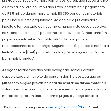
juiz Gustavo Sauaia Romero Fernandes, do Juizado Especial Cível
e Criminal do Foro de Embu das Artes, determina o pagamento
de R$ 5 mil de danos morais, mais R$ 350 por danos materiais
pela Enel à cliente prejudicada. Ao decidir, o juiz considerou
inédita a tempestade de novembro, nunca vista desde que vive
na Grande São Paulo (“pouco mais de dez anos”), mas também
julgou “inaceitável e não justificado” o tempo para o
restabelecimento de energia. Segundo ele, é “pública e notória a
lentidão da ré [Enel] para retomada após situações climáticas
bem mais brandas”.
As ações foram movidas pelo advogado Daniel Garroux,
especializado em direito do consumidor. Ele destaca que os
juízes têm exigido provas na hora de avaliar os danos materiais
sofridos em decorrência da falta de energia, mas que os danos
morais são presumidos, conforme julgou a Justiça paulista.
“De fato, conforme prevê a
Resolução nº 1.000/21
, da Aneel