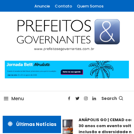
Skip
Anuncie
Contato
Quem Somos
To
Content
A maior revista de gestão municipal do Brasil!
Prefeitos & Governantes
Menu
Search
ANÁPOLIS GO | CEMAD co
Últimas Notícias
30 anos com evento volta
inclusão e diversidade ne