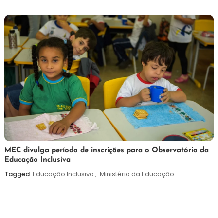
2026
7
Maurilio
MEC divulga período de inscrições para o Observatório da
Educação Inclusiva
de
agosto
Tagged
Educação Inclusiva
,
Ministério da Educação
de
2026