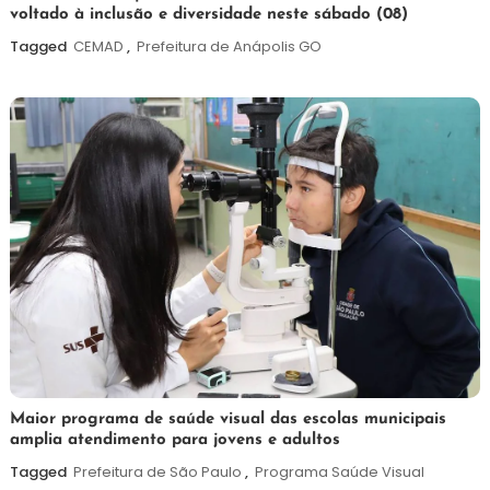
voltado à inclusão e diversidade neste sábado (08)
de
agosto
Tagged
CEMAD
,
Prefeitura de Anápolis GO
de
2026
7
Maurilio
Maior programa de saúde visual das escolas municipais
amplia atendimento para jovens e adultos
de
agosto
Tagged
Prefeitura de São Paulo
,
Programa Saúde Visual
de