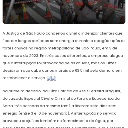
22
Redação
de
A Justiça de São Paulo condenou a Enel a indenizar clientes que
março
de
ficaram longos períodos sem energia durante o apagão após as
2024
fortes chuvas na região metropolitana de São Paulo, em 3 de
novembro de 2023. Em três casos diferentes, a empresa alegou
que a interrupção foi provocada pelas chuvas, mas os juízes
decidiram que cabe danos morais de R$ 5 mil pela demora em
restabelecer o serviço.
Na primeira decisão, da juíza Patricia de Assis Ferreira Braguini,
do Juizado Especial Cível e Criminal do Foro de Itapecerica da
Serra, três pessoas da mesma família ficaram sete dias sem
energia (entre 3 e 10 de novembro). A interrupção no serviço
provocou prejuízos também no fornecimento de água, por