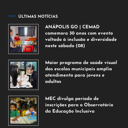
ÚLTIMAS NOTÍCIAS
ANÁPOLIS GO | CEMAD
comemora 30 anos com evento
voltado à inclusão e diversidade
neste sábado (08)
7
de
Maior programa de saúde visual
agosto
das escolas municipais amplia
de
atendimento para jovens e
2026
adultos
7
de
MEC divulga período de
agosto
inscrições para o Observatório
de
da Educação Inclusiva
2026
7
de