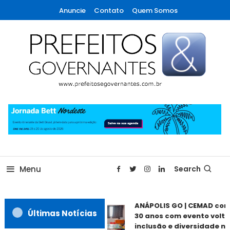
Skip
Anuncie
Contato
Quem Somos
To
Content
A maior revista de gestão municipal do Brasil!
Prefeitos & Governantes
Menu
Search
ANÁPOLIS GO | CEMAD co
Últimas Notícias
30 anos com evento volta
inclusão e diversidade ne