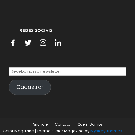
agosto
de
2026
REDES SOCIAIS
Cadastrar
Anuncie
Contato
Quem Somos
Color Magazine
|
Theme: Color Magazine by
Mystery Themes
.