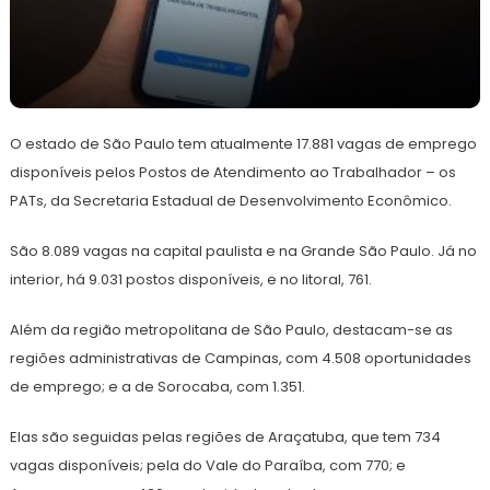
8
Redação
de
O estado de São Paulo tem atualmente 17.881 vagas de emprego
abril
de
disponíveis pelos Postos de Atendimento ao Trabalhador – os
2024
PATs, da Secretaria Estadual de Desenvolvimento Econômico.
São 8.089 vagas na capital paulista e na Grande São Paulo. Já no
interior, há 9.031 postos disponíveis, e no litoral, 761.
Além da região metropolitana de São Paulo, destacam-se as
regiões administrativas de Campinas, com 4.508 oportunidades
de emprego; e a de Sorocaba, com 1.351.
Elas são seguidas pelas regiões de Araçatuba, que tem 734
vagas disponíveis; pela do Vale do Paraíba, com 770; e