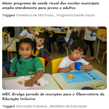
7
Maurilio
Maior programa de saúde visual das escolas municipais
amplia atendimento para jovens e adultos
de
agosto
Tagged
Prefeitura de São Paulo
,
Programa Saúde Visual
de
2026
7
Maurilio
MEC divulga período de inscrições para o Observatório da
Educação Inclusiva
de
agosto
Tagged
Educação Inclusiva
,
Ministério da Educação