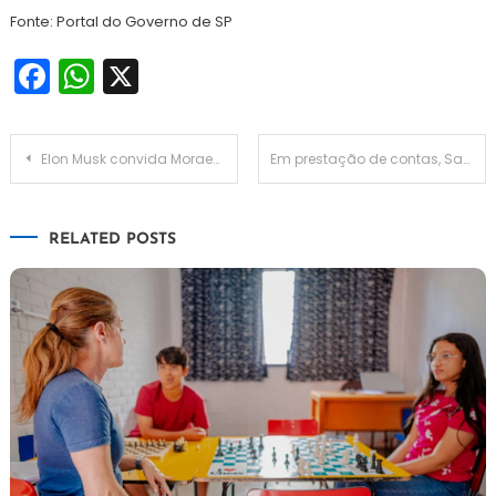
Fonte: Portal do Governo de SP
Facebook
WhatsApp
X
Navegação
Elon Musk convida Moraes para conversar ‘abertamente’ sobre decisões da Corte
Em prestação de contas, Sabesp anuncia licitações para obras de esgoto no Pegorelli e 2ª Fase no Golfinhos
de
RELATED POSTS
Post