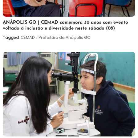
7
Maurilio
ANÁPOLIS GO | CEMAD comemora 30 anos com evento
voltado à inclusão e diversidade neste sábado (08)
de
agosto
Tagged
CEMAD
,
Prefeitura de Anápolis GO
de
2026