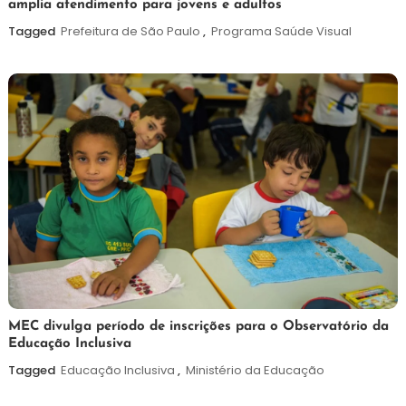
amplia atendimento para jovens e adultos
de
agosto
Tagged
Prefeitura de São Paulo
,
Programa Saúde Visual
de
2026
7
Maurilio
MEC divulga período de inscrições para o Observatório da
Educação Inclusiva
de
agosto
Tagged
Educação Inclusiva
,
Ministério da Educação
de
2026