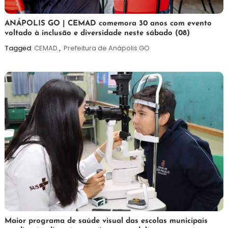
7
Maurilio
ANÁPOLIS GO | CEMAD comemora 30 anos com evento
voltado à inclusão e diversidade neste sábado (08)
de
agosto
Tagged
CEMAD
,
Prefeitura de Anápolis GO
de
2026
7
Maurilio
Maior programa de saúde visual das escolas municipais