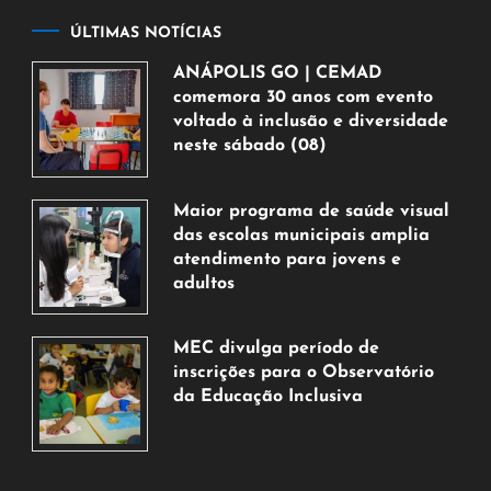
ÚLTIMAS NOTÍCIAS
ANÁPOLIS GO | CEMAD
comemora 30 anos com evento
voltado à inclusão e diversidade
neste sábado (08)
7
de
Maior programa de saúde visual
agosto
das escolas municipais amplia
de
atendimento para jovens e
2026
adultos
7
de
MEC divulga período de
agosto
inscrições para o Observatório
de
da Educação Inclusiva
2026
7
de
agosto