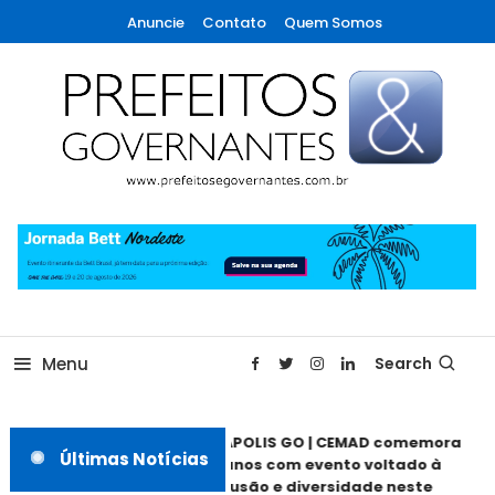
Skip
Anuncie
Contato
Quem Somos
To
Content
A maior revista de gestão municipal do Brasil!
Prefeitos & Governantes
Menu
Search
ANÁPOLIS GO | CEMAD comemora
Últimas Notícias
30 anos com evento voltado à
inclusão e diversidade neste