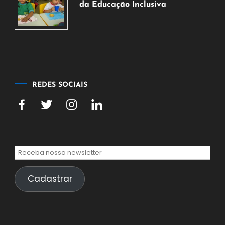
de
da Educação Inclusiva
2026
7
de
agosto
de
2026
REDES SOCIAIS
Cadastrar