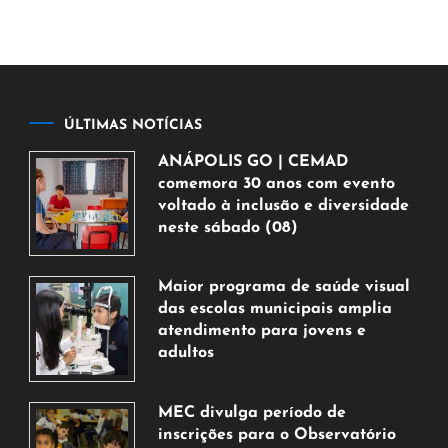
ÚLTIMAS NOTÍCIAS
ANÁPOLIS GO | CEMAD
comemora 30 anos com evento
voltado à inclusão e diversidade
neste sábado (08)
7
de
Maior programa de saúde visual
agosto
das escolas municipais amplia
de
atendimento para jovens e
2026
adultos
7
de
MEC divulga período de
agosto
inscrições para o Observatório