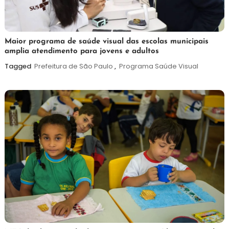
7
Maurilio
Maior programa de saúde visual das escolas municipais
amplia atendimento para jovens e adultos
de
agosto
Tagged
Prefeitura de São Paulo
,
Programa Saúde Visual
de
2026