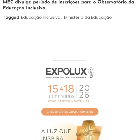
7
Maurilio
MEC divulga período de inscrições para o Observatório da
Educação Inclusiva
de
agosto
Tagged
Educação Inclusiva
,
Ministério da Educação
de
2026