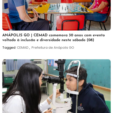
7
Maurilio
ANÁPOLIS GO | CEMAD comemora 30 anos com evento
voltado à inclusão e diversidade neste sábado (08)
de
agosto
Tagged
CEMAD
,
Prefeitura de Anápolis GO
de
2026