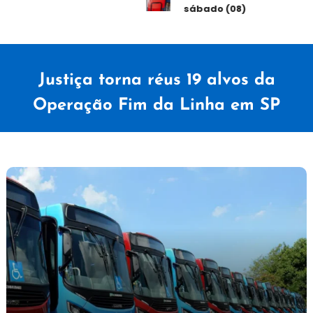
sábado (08)
Justiça torna réus 19 alvos da
Operação Fim da Linha em SP