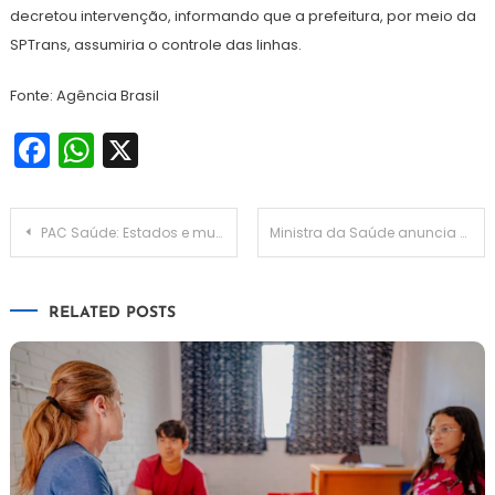
decretou intervenção, informando que a prefeitura, por meio da
SPTrans, assumiria o controle das linhas.
Fonte: Agência Brasil
Facebook
WhatsApp
X
Navegação
PAC Saúde: Estados e municípios selecionados devem formalizar proposta
Ministra da Saúde anuncia ampliação da vacina contra dengue a partir de 6 anos
de
RELATED POSTS
Post