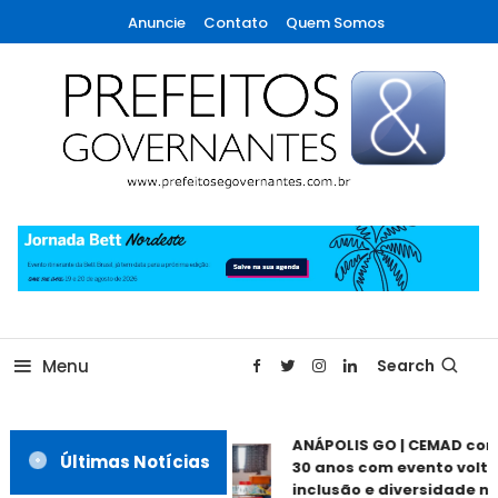
Skip
Anuncie
Contato
Quem Somos
To
Content
A maior revista de gestão municipal do Brasil!
Prefeitos & Governantes
Menu
Search
ANÁPOLIS GO | CEMAD co
Últimas Notícias
30 anos com evento volta
inclusão e diversidade ne