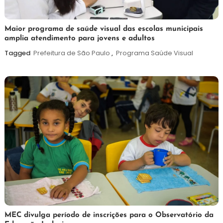
7
Maurilio
Maior programa de saúde visual das escolas municipais
amplia atendimento para jovens e adultos
de
agosto
Tagged
Prefeitura de São Paulo
,
Programa Saúde Visual
de
2026
7
Maurilio
MEC divulga período de inscrições para o Observatório da