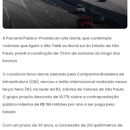
17
Redação
de
A Parceria Público-Privada do Lote Litoral, que contempla
abril
de
rodovias que ligam o Alto Tietê ao litoral sul do Estado de São
2024
Paulo, prevê a construção de 73 km de ciclovias ao longo dos
trechos.
O consórcio Novo Litoral, liderado pela Companhia Brasileira de
Infraestrutura (CBI), venceu o leilão internacional realizado nessa
terça-feira (16), na sede da B3, a Bolsa de Valores de São Paulo.
O grupo propôs desconto de 10,17% sobre a contraprestação
pública máxima de R$ 199 milhões por ano a ser paga pelo
Estado.
Com um prazo de 30 anos, a concessão de 213 quilômetros de