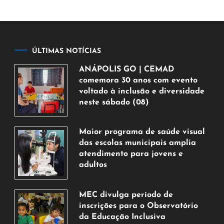
ÚLTIMAS NOTÍCIAS
ANÁPOLIS GO | CEMAD
comemora 30 anos com evento
voltado à inclusão e diversidade
neste sábado (08)
7
de
Maior programa de saúde visual
agosto
das escolas municipais amplia
de
atendimento para jovens e
2026
adultos
7
de
MEC divulga período de
agosto
inscrições para o Observatório
de
da Educação Inclusiva