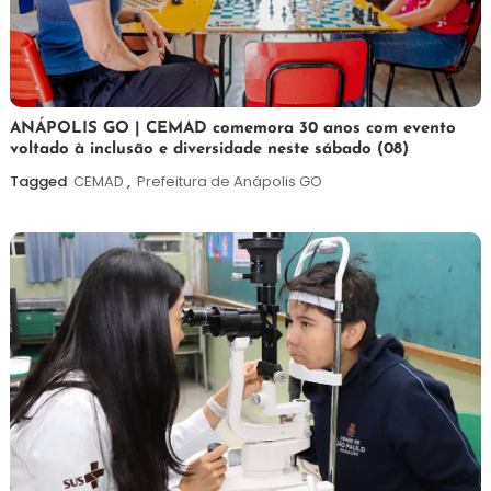
7
Maurilio
ANÁPOLIS GO | CEMAD comemora 30 anos com evento
voltado à inclusão e diversidade neste sábado (08)
de
agosto
Tagged
CEMAD
,
Prefeitura de Anápolis GO
de
2026