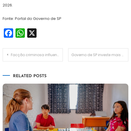
2026.
Fonte: Portal do Governo de SP
Facebook
WhatsApp
X
Navegação
Facção criminosa influenciava licitações em todo o estado de São Paulo
Governo de SP investe mais R$ 20 milhões em novas medidas de combate à dengue
de
RELATED POSTS
Post