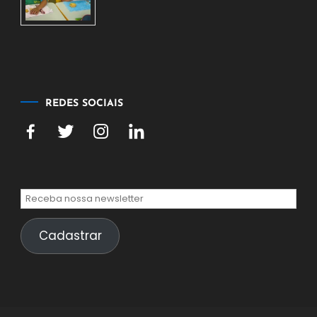
2026
7
de
agosto
de
2026
REDES SOCIAIS
Cadastrar