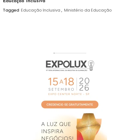
Educação Inclusiva
de
agosto
Tagged
Educação Inclusiva
,
Ministério da Educação
de
2026