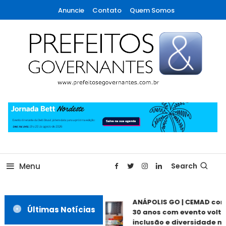
Skip
Anuncie
Contato
Quem Somos
To
Content
A maior revista de gestão municipal do Brasil!
Prefeitos & Governantes
Menu
Search
ANÁPOLIS GO | CEMAD co
Últimas Notícias
30 anos com evento volta
inclusão e diversidade ne