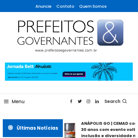
Skip
Anuncie
Contato
Quem Somos
To
Content
A maior revista de gestão municipal do Brasil!
Prefeitos & Governantes
Menu
Search
ANÁPOLIS GO | CEMAD co
Últimas Notícias
30 anos com evento volta
inclusão e diversidade ne