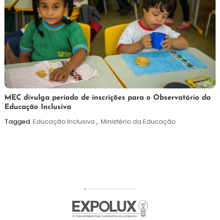
7
Maurilio
MEC divulga período de inscrições para o Observatório da
Educação Inclusiva
de
agosto
Tagged
Educação Inclusiva
,
Ministério da Educação
de
2026