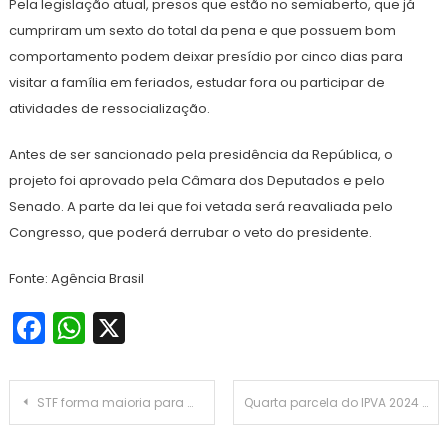
Pela legislação atual, presos que estão no semiaberto, que já
cumpriram um sexto do total da pena e que possuem bom
comportamento podem deixar presídio por cinco dias para
visitar a família em feriados, estudar fora ou participar de
atividades de ressocialização.
Antes de ser sancionado pela presidência da República, o
projeto foi aprovado pela Câmara dos Deputados e pelo
Senado. A parte da lei que foi vetada será reavaliada pelo
Congresso, que poderá derrubar o veto do presidente.
Fonte: Agência Brasil
Facebook
WhatsApp
X
Navegação
STF forma maioria para manter foro privilegiado mesmo ao deixar cargo
Quarta parcela do IPVA 2024 vence hoje para veículos com placa final 2
de