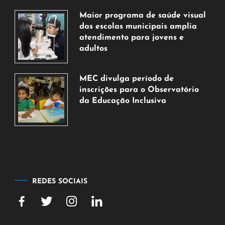
de
Maior programa de saúde visual
agosto
das escolas municipais amplia
de
atendimento para jovens e
2026
adultos
7
de
MEC divulga período de
agosto
inscrições para o Observatório
de
da Educação Inclusiva
2026
7
de
agosto
de
2026
REDES SOCIAIS