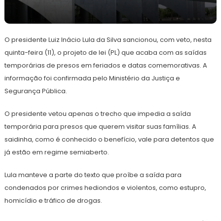
12
Redação
de
O presidente Luiz Inácio Lula da Silva sancionou, com veto, nesta
abril
de
quinta-feira (11), o projeto de lei (PL) que acaba com as saídas
2024
temporárias de presos em feriados e datas comemorativas. A
informação foi confirmada pelo Ministério da Justiça e
Segurança Pública.
O presidente vetou apenas o trecho que impedia a saída
temporária para presos que querem visitar suas famílias. A
saidinha, como é conhecido o benefício, vale para detentos que
já estão em regime semiaberto.
Lula manteve a parte do texto que proíbe a saída para
condenados por crimes hediondos e violentos, como estupro,
homicídio e tráfico de drogas.