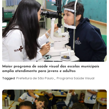
7
Maurilio
Maior programa de saúde visual das escolas municipais
amplia atendimento para jovens e adultos
de
agosto
Tagged
Prefeitura de São Paulo
,
Programa Saúde Visual
de
2026