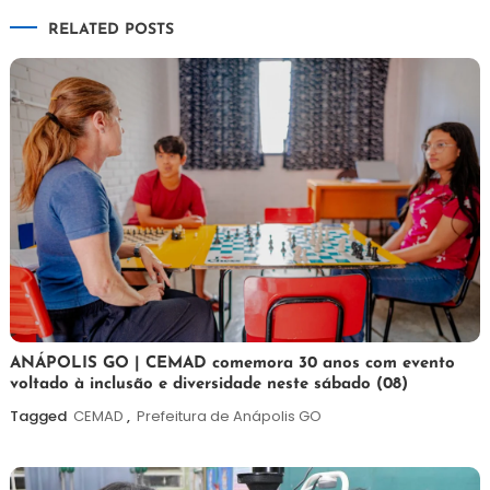
RELATED POSTS
Post
7
Maurilio
ANÁPOLIS GO | CEMAD comemora 30 anos com evento
voltado à inclusão e diversidade neste sábado (08)
de
agosto
Tagged
CEMAD
,
Prefeitura de Anápolis GO
de
2026