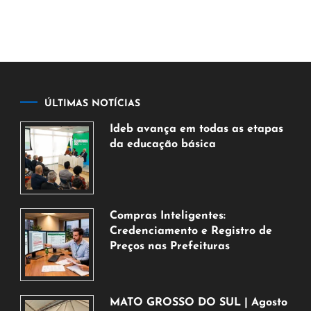
ÚLTIMAS NOTÍCIAS
Ideb avança em todas as etapas
da educação básica
6
de
agosto
de
Compras Inteligentes:
2026
Credenciamento e Registro de
Preços nas Prefeituras
6
de
agosto
MATO GROSSO DO SUL | Agosto