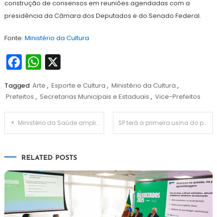
construção de consensos em reuniões agendadas com a
presidência da Câmara dos Deputados e do Senado Federal.
Fonte:
Ministério da Cultura
Facebook
WhatsApp
X
Tagged
Arte
,
Esporte e Cultura
,
Ministério da Cultura
,
Prefeitos
,
Secretarias Municipais e Estaduais
,
Vice-Prefeitos
Navegação
Ministério da Saúde amplia acordo nacional para destravar obras públicas e ativar unidades de saúde
SP terá a primeira usina do país para capturar e armazenar carbono do etanol de cana
de
RELATED POSTS
Post