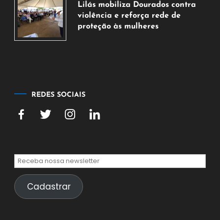
de
Lilás mobiliza Dourados contra
2026
violência e reforça rede de
proteção às mulheres
5
de
agosto
de
2026
REDES SOCIAIS
Cadastrar