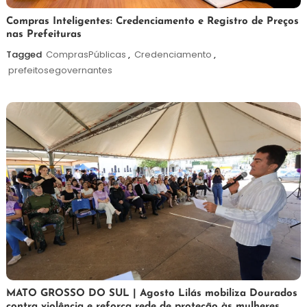
6
Redação
Compras Inteligentes: Credenciamento e Registro de Preços
nas Prefeituras
de
agosto
Tagged
ComprasPúblicas
,
Credenciamento
,
de
prefeitosegovernantes
2026
5
Maurilio
MATO GROSSO DO SUL | Agosto Lilás mobiliza Dourados
contra violência e reforça rede de proteção às mulheres