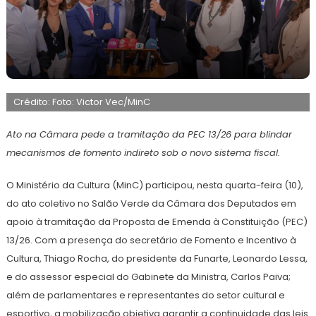
11
Maurilio
de
Crédito: Foto: Victor Vec/MinC
junho
de
2026
Ato na Câmara pede a tramitação da PEC 13/26 para blindar
mecanismos de fomento indireto sob o novo sistema fiscal.
O Ministério da Cultura (MinC) participou, nesta quarta-feira (10),
do ato coletivo no Salão Verde da Câmara dos Deputados em
apoio à tramitação da Proposta de Emenda à Constituição (PEC)
13/26. Com a presença do secretário de Fomento e Incentivo à
Cultura, Thiago Rocha, do presidente da Funarte, Leonardo Lessa,
e do assessor especial do Gabinete da Ministra, Carlos Paiva;
além de parlamentares e representantes do setor cultural e
esportivo, a mobilização objetiva garantir a continuidade das leis