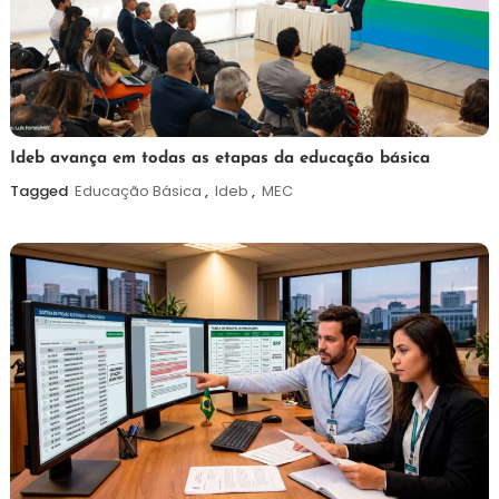
6
Maurilio
Ideb avança em todas as etapas da educação básica
de
Tagged
Educação Básica
,
Ideb
,
MEC
agosto
de
2026