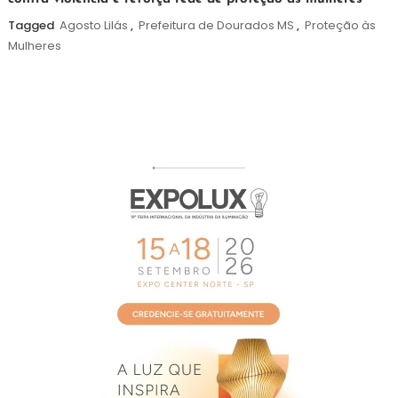
de
agosto
Tagged
Agosto Lilás
,
Prefeitura de Dourados MS
,
Proteção às
de
Mulheres
2026