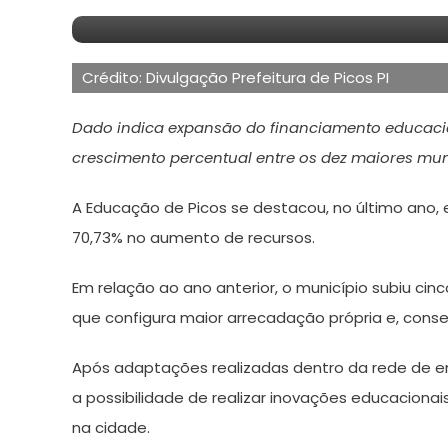
21
Maurilio
de
Crédito: Divulgação Prefeitura de Picos PI
janeiro
de
Dado indica expansão do financiamento educaci
2026
crescimento percentual entre os dez maiores mun
A Educação de Picos se destacou, no último ano, 
70,73% no aumento de recursos.
Em relação ao ano anterior, o município subiu cinc
que configura maior arrecadação própria e, con
Após adaptações realizadas dentro da rede de en
a possibilidade de realizar inovações educaciona
na cidade.