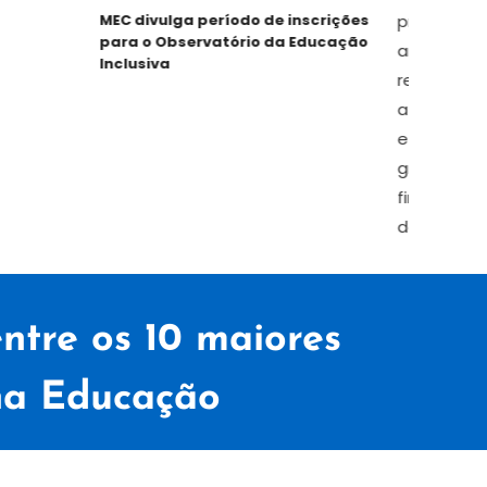
MEC divulga período de inscrições
RPP
para o Observatório da Educação
Equ
Inclusiva
ntre os 10 maiores
na Educação