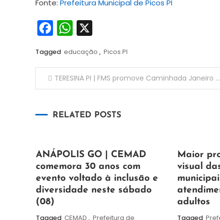
Fonte:
Prefeitura Municipal de Picos PI
Facebook
WhatsApp
X
Tagged
educação
,
Picos PI
Navegação
TERESINA PI | FMS promove Caminhada Janeiro Branco 2026 para incentivar cuidado com a saúde mental
de
RELATED POSTS
Post
7
Maurilio
7
Maurilio
ANÁPOLIS GO | CEMAD
Maior pr
de
de
comemora 30 anos com
visual da
agosto
agosto
evento voltado à inclusão e
municipai
de
de
diversidade neste sábado
atendime
2026
2026
(08)
adultos
Tagged
CEMAD
,
Prefeitura de
Tagged
Pref