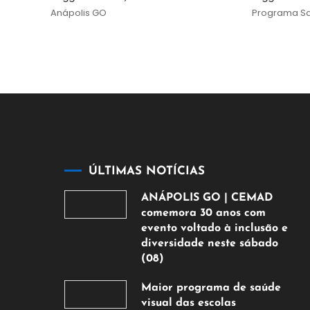
Anápolis GO
Programa Sa
ÚLTIMAS NOTÍCIAS
ANÁPOLIS GO | CEMAD
comemora 30 anos com
evento voltado à inclusão e
diversidade neste sábado
(08)
7
Maior programa de saúde
de
visual das escolas
agosto