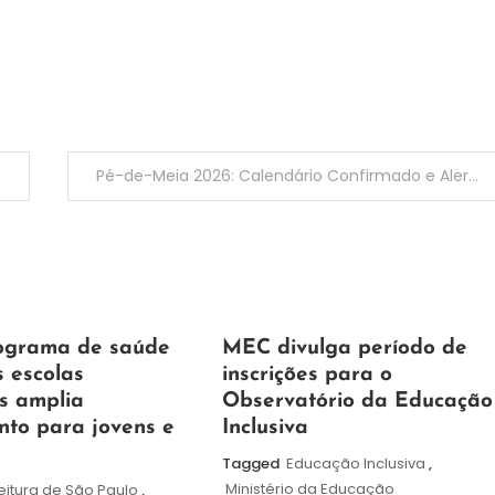
Pé-de-Meia 2026: Calendário Confirmado e Alerta aos Gestores sobre o Monitoramento da Frequência Escolar
7
Maurilio
ograma de saúde
MEC divulga período de
de
s escolas
inscrições para o
agosto
s amplia
Observatório da Educação
de
nto para jovens e
Inclusiva
2026
Tagged
Educação Inclusiva
,
Ministério da Educação
eitura de São Paulo
,