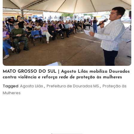
5
Maurilio
MATO GROSSO DO SUL | Agosto Lilás mobiliza Dourados
contra violência e reforça rede de proteção às mulheres
de
agosto
Tagged
Agosto Lilás
,
Prefeitura de Dourados MS
,
Proteção às
de
Mulheres
2026