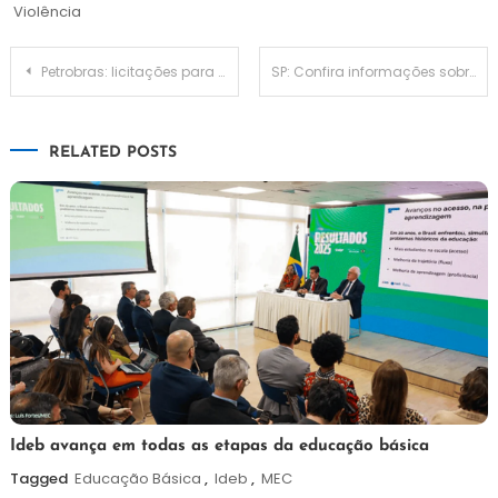
Violência
Navegação
Petrobras: licitações para FPSO de Sergipe alcançam único concorrente
SP: Confira informações sobre como será a estação do inverno em 2024
de
RELATED POSTS
Post
6
Maurilio
Ideb avança em todas as etapas da educação básica
de
Tagged
Educação Básica
,
Ideb
,
MEC
agosto