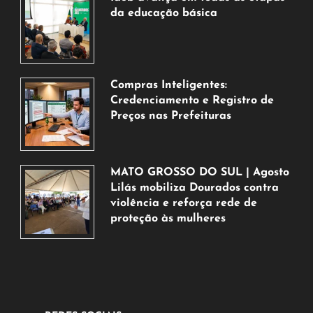
da educação básica
6
de
agosto
de
Compras Inteligentes:
2026
Credenciamento e Registro de
Preços nas Prefeituras
6
de
agosto
MATO GROSSO DO SUL | Agosto
de
Lilás mobiliza Dourados contra
2026
violência e reforça rede de
proteção às mulheres
5
de
agosto
de
2026