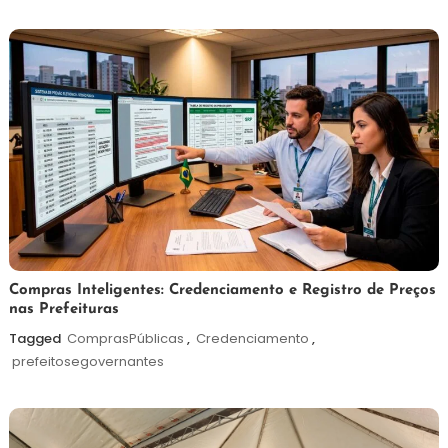
de
2026
6
Redação
Compras Inteligentes: Credenciamento e Registro de Preços
nas Prefeituras
de
agosto
Tagged
ComprasPúblicas
,
Credenciamento
,
de
prefeitosegovernantes
2026