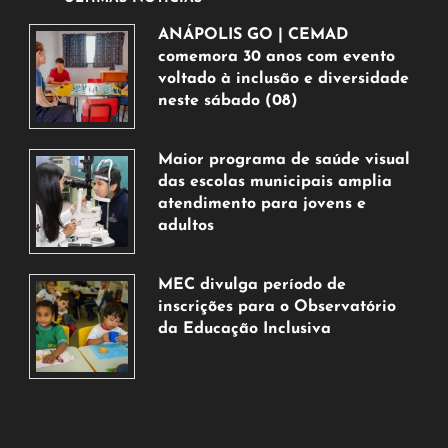
ANÁPOLIS GO | CEMAD
comemora 30 anos com evento
voltado à inclusão e diversidade
neste sábado (08)
7
de
Maior programa de saúde visual
agosto
das escolas municipais amplia
de
atendimento para jovens e
2026
adultos
7
de
MEC divulga período de
agosto
inscrições para o Observatório
de
da Educação Inclusiva
2026
7
de
agosto
de