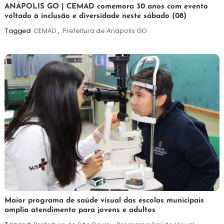
7
Maurilio
ANÁPOLIS GO | CEMAD comemora 30 anos com evento
voltado à inclusão e diversidade neste sábado (08)
de
agosto
Tagged
CEMAD
,
Prefeitura de Anápolis GO
de
2026
7
Maurilio
Maior programa de saúde visual das escolas municipais
amplia atendimento para jovens e adultos
de
agosto