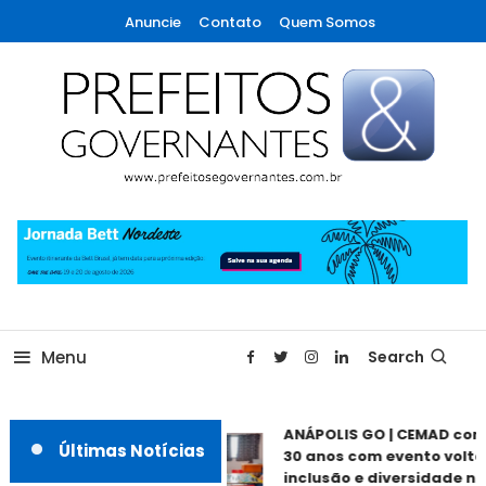
Skip
Anuncie
Contato
Quem Somos
To
Content
A maior revista de gestão municipal do Brasil!
Prefeitos & Governantes
Menu
Search
ANÁPOLIS GO | CEMAD com
Últimas Notícias
30 anos com evento voltad
inclusão e diversidade ne