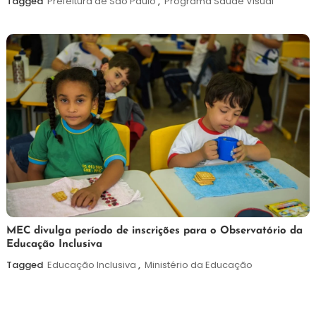
Tagged
Prefeitura de São Paulo
,
Programa Saúde Visual
de
2026
7
Maurilio
MEC divulga período de inscrições para o Observatório da
Educação Inclusiva
de
agosto
Tagged
Educação Inclusiva
,
Ministério da Educação
de
2026