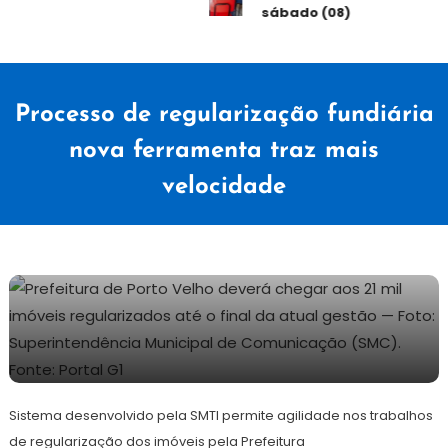
sábado (08)
Processo de regularização fundiária
nova ferramenta traz mais
velocidade
14
Redação
de
Sistema desenvolvido pela SMTI permite agilidade nos trabalhos
junho
de
de regularização dos imóveis pela Prefeitura