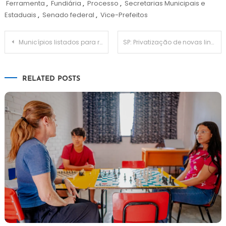
Ferramenta
,
Fundiária
,
Processo
,
Secretarias Municipais e
Estaduais
,
Senado federal
,
Vice-Prefeitos
Navegação
Municípios listados para receber 300 creches precisam fazer adesão até 19 de junho
SP: Privatização de novas linhas de trens procede
de
RELATED POSTS
Post