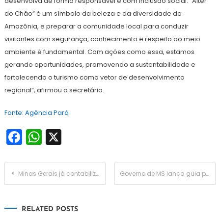
desenvolva de forma responsável e com inclusão social. “Alter
do Chão” é um símbolo da beleza e da diversidade da
Amazônia, e preparar a comunidade local para conduzir
visitantes com segurança, conhecimento e respeito ao meio
ambiente é fundamental. Com ações como essa, estamos
gerando oportunidades, promovendo a sustentabilidade e
fortalecendo o turismo como vetor de desenvolvimento
regional”, afirmou o secretário.
Fonte: Agência Pará
Facebook
WhatsApp
X
Navegação
Minas Gerais já contabiliza mais de 41 mil novas empresas este ano
Governo de MS lança guia para planejamento municipal do PPA 2026-2029
de
RELATED POSTS
Post