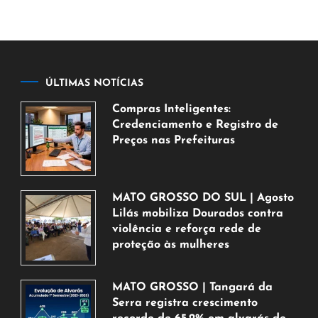
ÚLTIMAS NOTÍCIAS
Compras Inteligentes:
Credenciamento e Registro de
Preços nas Prefeituras
6
de
agosto
MATO GROSSO DO SUL | Agosto
de
Lilás mobiliza Dourados contra
2026
violência e reforça rede de
proteção às mulheres
5
de
MATO GROSSO | Tangará da
agosto
Serra registra crescimento
de