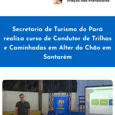
Preços nas Prefeituras
Secretaria de Turismo do Pará
realiza curso de Condutor de Trilhas
e Caminhadas em Alter do Chão em
Santarém