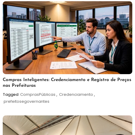
6
Redação
Compras Inteligentes: Credenciamento e Registro de Preços
nas Prefeituras
de
agosto
Tagged
ComprasPúblicas
,
Credenciamento
,
de
prefeitosegovernantes
2026