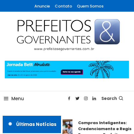
Skip
Anuncie
Contato
Quem Somos
To
Content
A maior revista de gestão municipal do Brasil!
Prefeitos & Governantes
Menu
Search
Compras Inteligentes:
Últimas Notícias
Credenciamento e Registr