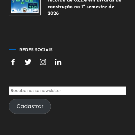
recorde de 65,2% em alvarás de
2026
construção no 1º semestre de
2026
5
de
agosto
de
2026
REDES SOCIAIS
Cadastrar