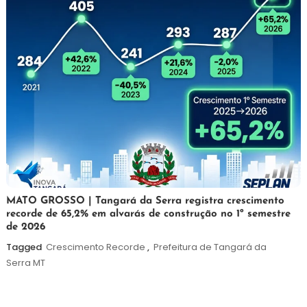
5
Maurilio
MATO GROSSO | Tangará da Serra registra crescimento
recorde de 65,2% em alvarás de construção no 1º semestre
de
de 2026
agosto
de
Tagged
Crescimento Recorde
,
Prefeitura de Tangará da
2026
Serra MT