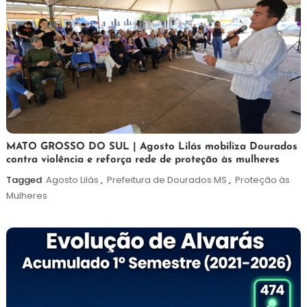
5
Maurilio
MATO GROSSO DO SUL | Agosto Lilás mobiliza Dourados
contra violência e reforça rede de proteção às mulheres
de
agosto
Tagged
Agosto Lilás
,
Prefeitura de Dourados MS
,
Proteção às
de
Mulheres
2026