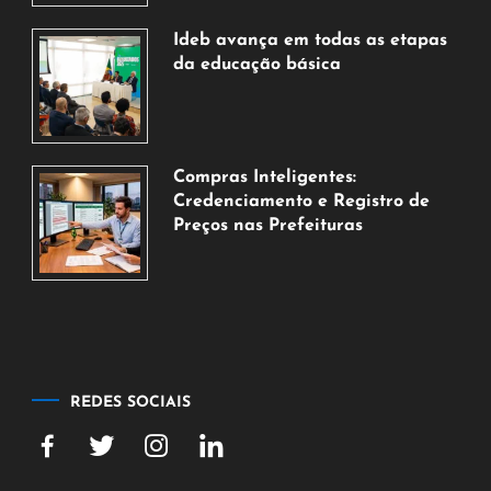
agosto
de
Ideb avança em todas as etapas
2026
da educação básica
6
de
agosto
de
Compras Inteligentes:
2026
Credenciamento e Registro de
Preços nas Prefeituras
6
de
agosto
de
2026
REDES SOCIAIS