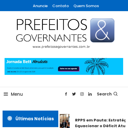
Skip
Anuncie
Contato
Quem Somos
To
Content
A maior revista de gestão municipal do Brasil!
Prefeitos & Governantes
Menu
Search
Últimas Notícias
RPPS em Pauta: Estratégi
Equacionar o Déficit Atuar