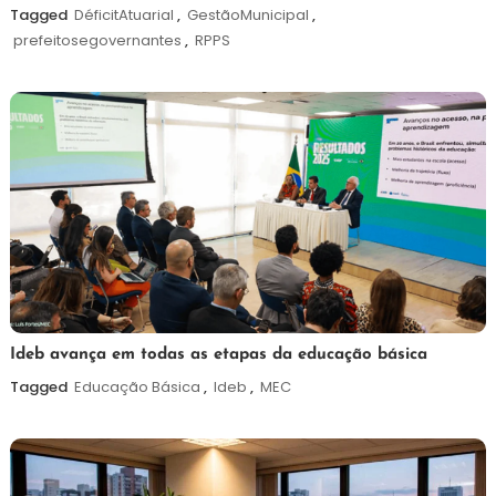
agosto
Tagged
DéficitAtuarial
,
GestãoMunicipal
,
de
prefeitosegovernantes
,
RPPS
2026
6
Maurilio
Ideb avança em todas as etapas da educação básica
de
Tagged
Educação Básica
,
Ideb
,
MEC
agosto
de
2026