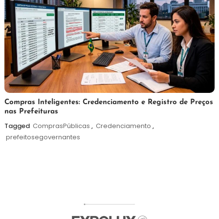
6
Redação
Compras Inteligentes: Credenciamento e Registro de Preços
nas Prefeituras
de
agosto
Tagged
ComprasPúblicas
,
Credenciamento
,
de
prefeitosegovernantes
2026