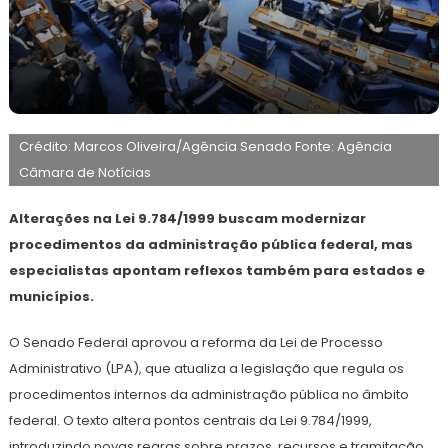
27
Redação
de
Crédito: Marcos Oliveira/Agência Senado Fonte: Agência
setembro
de
Câmara de Notícias
2025
Alterações na Lei 9.784/1999 buscam modernizar
procedimentos da administração pública federal, mas
especialistas apontam reflexos também para estados e
municípios.
O Senado Federal aprovou a reforma da Lei de Processo
Administrativo (LPA), que atualiza a legislação que regula os
procedimentos internos da administração pública no âmbito
federal. O texto altera pontos centrais da Lei 9.784/1999,
introduzindo novas regras sobre prazos, recursos e tramitação