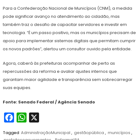
Para a Confederação Nacional de Municípios (CNM), a medida
pode significar avanço no atendimento ao cidadão, mas
também traz o desafio de capacitar servidores e investir em
tecnologia. “É um passo positivo, mas os municípios precisam de
apoio para implementar sistemas digitais que permitam cumprir
os novos padrões”, alertou um consultor ouvido pela entidade.
Agora, caberá às prefeituras acompanhar de perto as
repercussões da reforma e avaliar ajustes internos que
garantam maior agilidade e transparência sem sobrecarregar
suas equipes.
Fonte: Senado Federal / Agência Senado
Facebook
WhatsApp
X
Tagged
AdministraçãoMunicipal
,
gestãopública
,
municípios
,
prefeitosegovernantes
,
ReformaLPA