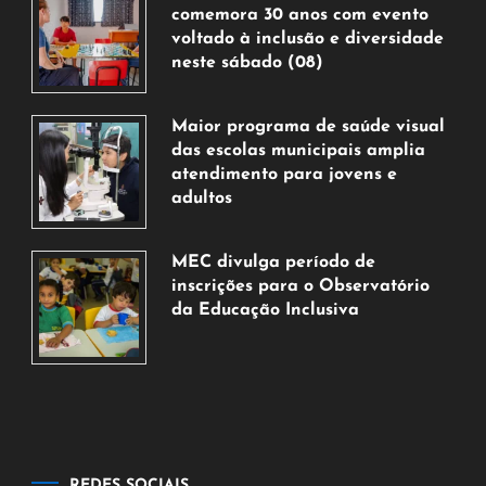
comemora 30 anos com evento
voltado à inclusão e diversidade
neste sábado (08)
7
de
Maior programa de saúde visual
agosto
das escolas municipais amplia
de
atendimento para jovens e
2026
adultos
7
de
MEC divulga período de
agosto
inscrições para o Observatório
de
da Educação Inclusiva
2026
7
de
agosto
de
2026
REDES SOCIAIS