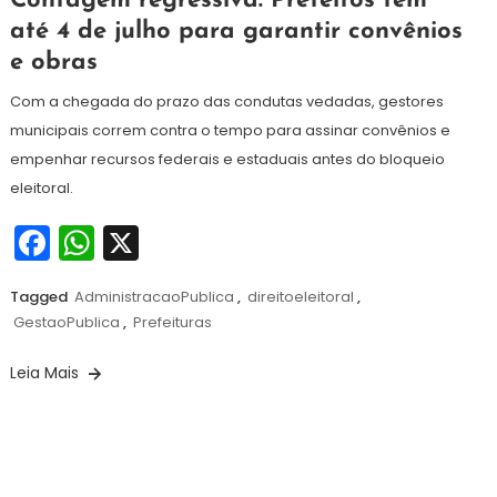
Contagem regressiva: Prefeitos têm
de
até 4 de julho para garantir convênios
junho
e obras
de
2026
Com a chegada do prazo das condutas vedadas, gestores
municipais correm contra o tempo para assinar convênios e
empenhar recursos federais e estaduais antes do bloqueio
eleitoral.
Facebook
WhatsApp
X
Tagged
AdministracaoPublica
,
direitoeleitoral
,
GestaoPublica
,
Prefeituras
Leia Mais