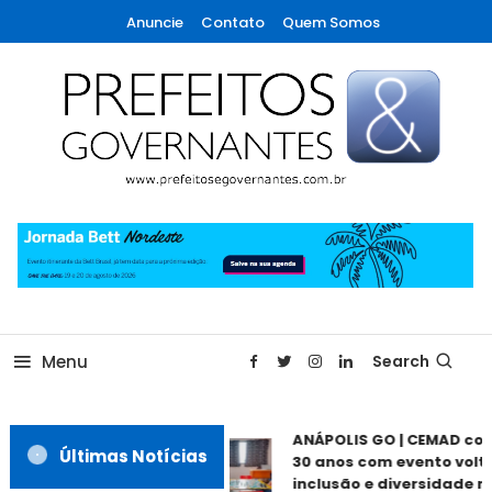
Skip
Anuncie
Contato
Quem Somos
To
Content
A maior revista de gestão municipal do Brasil!
Prefeitos & Governantes
Menu
Search
ANÁPOLIS GO | CEMAD co
Últimas Notícias
30 anos com evento volt
inclusão e diversidade n