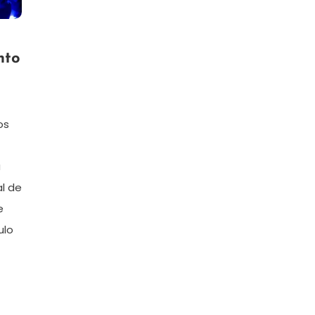
nto
os
a
al de
e
ulo