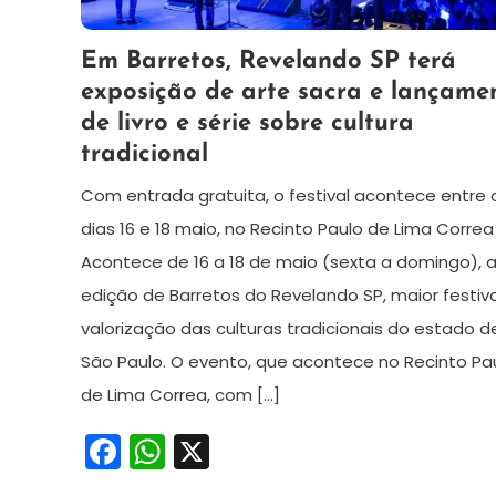
14
Maurilio
Em Barretos, Revelando SP terá
de
exposição de arte sacra e lançame
maio
de livro e série sobre cultura
de
tradicional
2025
Com entrada gratuita, o festival acontece entre 
dias 16 e 18 maio, no Recinto Paulo de Lima Correa
Acontece de 16 a 18 de maio (sexta a domingo), 
edição de Barretos do Revelando SP, maior festiv
valorização das culturas tradicionais do estado d
São Paulo. O evento, que acontece no Recinto Pa
de Lima Correa, com […]
Facebook
WhatsApp
X