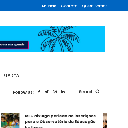
Anuncie
Contato
Quem Somos
REVISTA
Search
Follow Us:
MEC divulga período de inscrições
RPP
para o Observatório da Educação
Equ
Inclusiva