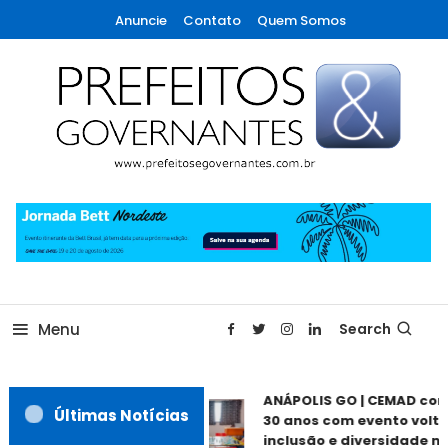
Skip
Anuncie
Contato
Quem Somos
To
Content
A maior revista de gestão municipal do Brasil!
Prefeitos & Governantes
Menu
Search
ANÁPOLIS GO | CEMAD co
Últimas Notícias
30 anos com evento volta
inclusão e diversidade ne