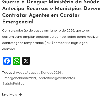
20
Redação
Guerra à Dengue: Ministério da Saúde
de
Antecipa Recursos e Municípios Devem
janeiro
Contratar Agentes em Caráter
de
2026
Emergencial
Com a explosão de casos em janeiro de 2026, gestores
correm para ampliar equipes de campo; saiba como realizar
contratações temporárias (PSS) sem ferir a legislação
eleitoral.
Facebook
WhatsApp
X
Tagged
AedesAegypti
,
Dengue2026
,
EmergênciaSanitária
,
prefeitosegovernantes
,
SaúdePública
Leia Mais