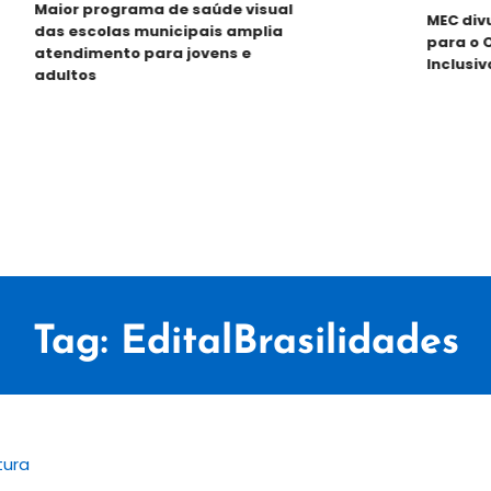
Maior programa de saúde visual
MEC divul
das escolas municipais amplia
para o Ob
atendimento para jovens e
Inclusiva
adultos
Tag:
EditalBrasilidades