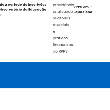
ga período de inscrições
RPPS em Pauta: Estra
servatório da Educação
Equacionar o Déficit A