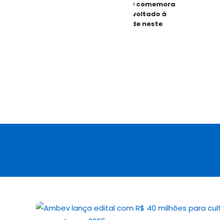
ANÁPOLIS GO | CEMAD comemora
30 anos com evento voltado à
inclusão e diversidade neste
sábado (08)