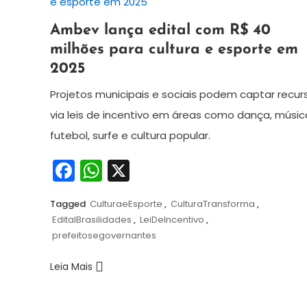
6
Redação
Ambev lança edital com R$ 40
de
milhões para cultura e esporte em
agosto
2025
de
2025
Projetos municipais e sociais podem captar recur
via leis de incentivo em áreas como dança, músic
futebol, surfe e cultura popular.
Facebook
WhatsApp
X
Tagged
CulturaeEsporte
,
CulturaTransforma
,
EditalBrasilidades
,
LeiDeIncentivo
,
prefeitosegovernantes
Leia Mais