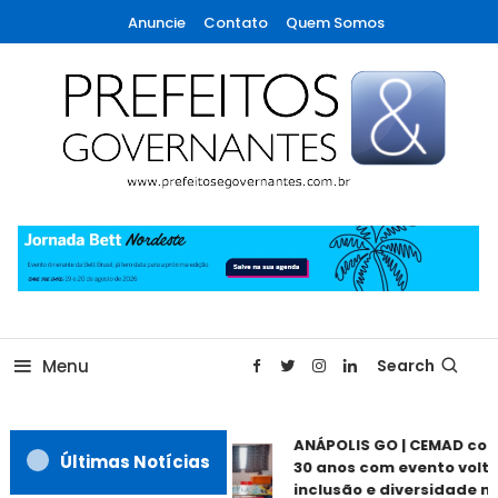
Skip
Anuncie
Contato
Quem Somos
To
Content
A maior revista de gestão municipal do Brasil!
Prefeitos & Governantes
Menu
Search
ANÁPOLIS GO | CEMAD co
Últimas Notícias
30 anos com evento volta
inclusão e diversidade ne