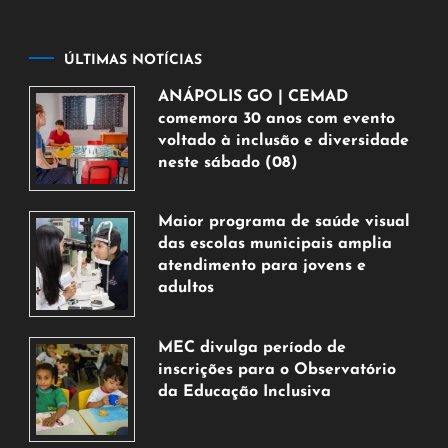
ÚLTIMAS NOTÍCIAS
ANÁPOLIS GO | CEMAD
comemora 30 anos com evento
voltado à inclusão e diversidade
neste sábado (08)
7
de
Maior programa de saúde visual
agosto
das escolas municipais amplia
de
atendimento para jovens e
2026
adultos
7
de
MEC divulga período de
agosto
inscrições para o Observatório
de
da Educação Inclusiva
2026
7
de