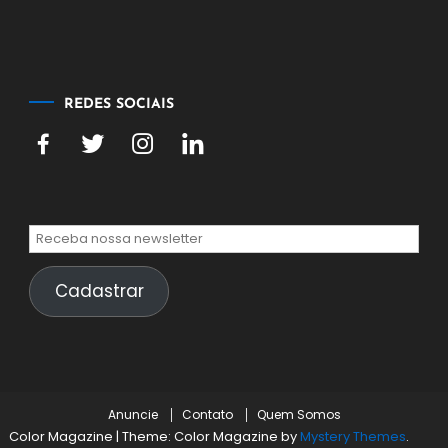
agosto
de
2026
REDES SOCIAIS
Cadastrar
Anuncie
Contato
Quem Somos
Color Magazine
|
Theme: Color Magazine by
Mystery Themes
.