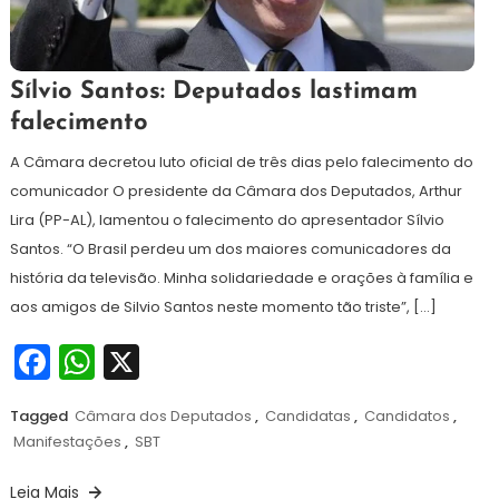
20
Redação
Sílvio Santos: Deputados lastimam
de
falecimento
agosto
de
A Câmara decretou luto oficial de três dias pelo falecimento do
2024
comunicador O presidente da Câmara dos Deputados, Arthur
Lira (PP-AL), lamentou o falecimento do apresentador Sílvio
Santos. “O Brasil perdeu um dos maiores comunicadores da
história da televisão. Minha solidariedade e orações à família e
aos amigos de Silvio Santos neste momento tão triste”, […]
Facebook
WhatsApp
X
Tagged
Câmara dos Deputados
,
Candidatas
,
Candidatos
,
Manifestações
,
SBT
Leia Mais