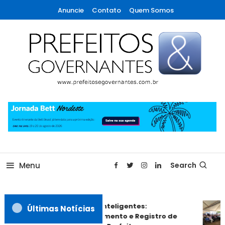
Skip
Anuncie
Contato
Quem Somos
To
Content
A maior revista de gestão municipal do Brasil!
Prefeitos & Governantes
Menu
Search
Compras Inteligentes:
Últimas Notícias
Credenciamento e Registro de