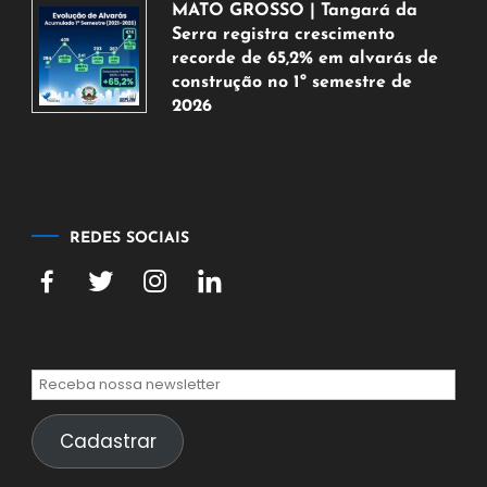
MATO GROSSO | Tangará da
agosto
Serra registra crescimento
de
recorde de 65,2% em alvarás de
2026
construção no 1º semestre de
2026
5
de
agosto
de
2026
REDES SOCIAIS
Cadastrar