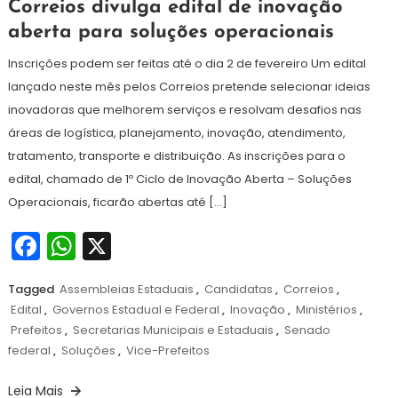
9
Redação
Correios divulga edital de inovação
de
aberta para soluções operacionais
janeiro
de
Inscrições podem ser feitas até o dia 2 de fevereiro Um edital
2025
lançado neste mês pelos Correios pretende selecionar ideias
inovadoras que melhorem serviços e resolvam desafios nas
áreas de logística, planejamento, inovação, atendimento,
tratamento, transporte e distribuição. As inscrições para o
edital, chamado de 1º Ciclo de Inovação Aberta – Soluções
Operacionais, ficarão abertas até […]
Facebook
WhatsApp
X
Tagged
Assembleias Estaduais
,
Candidatas
,
Correios
,
Edital
,
Governos Estadual e Federal
,
Inovação
,
Ministérios
,
Prefeitos
,
Secretarias Municipais e Estaduais
,
Senado
federal
,
Soluções
,
Vice-Prefeitos
Leia Mais