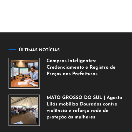
ÚLTIMAS NOTÍCIAS
Compras Inteligentes:
Credenciamento e Registro de
Preços nas Prefeituras
6
de
agosto
MATO GROSSO DO SUL | Agosto
de
Lilás mobiliza Dourados contra
2026
violência e reforça rede de
proteção às mulheres
5
de