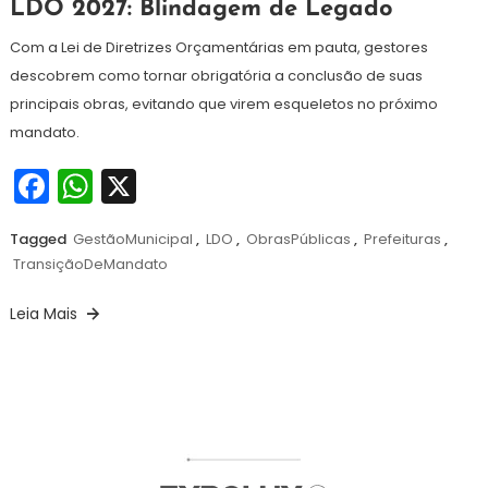
25
Redação
LDO 2027: Blindagem de Legado
de
junho
Com a Lei de Diretrizes Orçamentárias em pauta, gestores
de
descobrem como tornar obrigatória a conclusão de suas
2026
principais obras, evitando que virem esqueletos no próximo
mandato.
Facebook
WhatsApp
X
Tagged
GestãoMunicipal
,
LDO
,
ObrasPúblicas
,
Prefeituras
,
TransiçãoDeMandato
Leia Mais