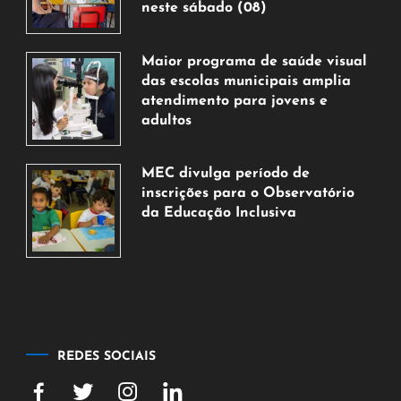
neste sábado (08)
7
de
Maior programa de saúde visual
agosto
das escolas municipais amplia
de
atendimento para jovens e
2026
adultos
7
de
MEC divulga período de
agosto
inscrições para o Observatório
de
da Educação Inclusiva
2026
7
de
agosto
de
2026
REDES SOCIAIS