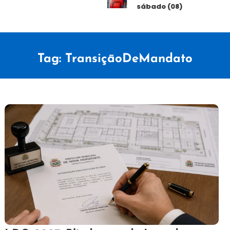
sábado (08)
Tag:
TransiçãoDeMandato