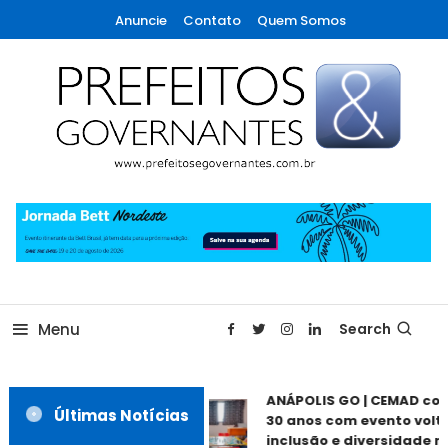
Skip
Anuncie
Contato
Quem Somos
To
Content
A maior revista de gestão municipal do Brasil!
Prefeitos & Governantes
Menu
Search
ANÁPOLIS GO | CEMAD co
Últimas Notícias
30 anos com evento volt
inclusão e diversidade n