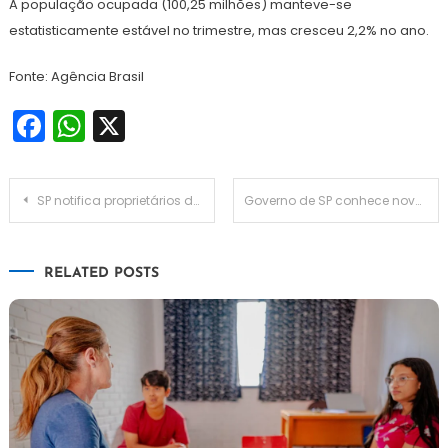
A população ocupada (100,25 milhões) manteve-se
estatisticamente estável no trimestre, mas cresceu 2,2% no ano.
Fonte: Agência Brasil
Facebook
WhatsApp
X
Navegação
SP notifica proprietários de mais de 639 mil veículos com IPVA em atraso
Governo de SP conhece novo projeto de ampliação do aeroporto de Congonhas
de
RELATED POSTS
Post