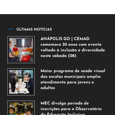
ÚLTIMAS NOTÍCIAS
ANÁPOLIS GO | CEMAD
comemora 30 anos com evento
voltado à inclusão e diversidade
neste sábado (08)
7
de
Maior programa de saúde visual
agosto
das escolas municipais amplia
de
atendimento para jovens e
2026
adultos
7
de
MEC divulga período de
agosto
inscrições para o Observatório
de
da Educação Inclusiva