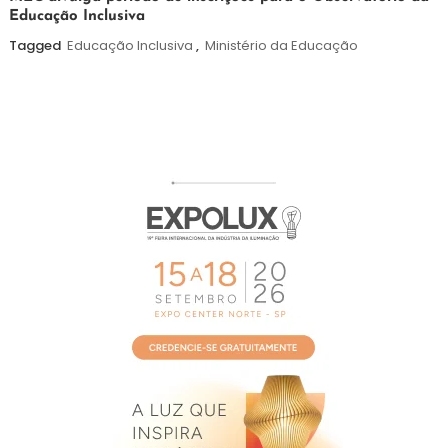
Educação Inclusiva
de
agosto
Tagged
Educação Inclusiva
,
Ministério da Educação
de
2026