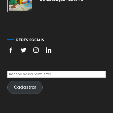
2026
7
de
agosto
de
2026
REDES SOCIAIS
Cadastrar