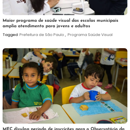
7
Maurilio
Maior programa de saúde visual das escolas municipais
amplia atendimento para jovens e adultos
de
agosto
Tagged
Prefeitura de São Paulo
,
Programa Saúde Visual
de
2026
7
Maurilio
MEC divulga período de inscrições para o Observatório da