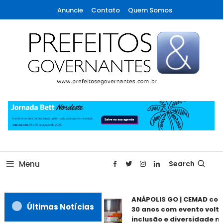
Skip
Anuncie
Contato
Quem Somos
To
Content
A maior revista de gestão municipal do Brasil!
Prefeitos & Governantes
Menu
Search
ANÁPOLIS GO | CEMAD co
Últimas Notícias
30 anos com evento volta
inclusão e diversidade ne