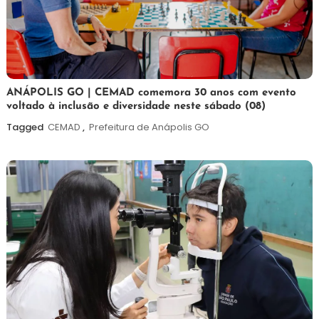
7
Maurilio
ANÁPOLIS GO | CEMAD comemora 30 anos com evento
voltado à inclusão e diversidade neste sábado (08)
de
agosto
Tagged
CEMAD
,
Prefeitura de Anápolis GO
de
2026