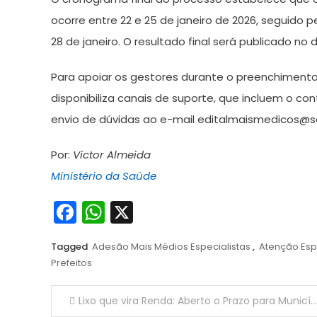
ocorre entre 22 e 25 de janeiro de 2026, seguido p
28 de janeiro. O resultado final será publicado no d
Para apoiar os gestores durante o preenchimento 
disponibiliza canais de suporte, que incluem o co
envio de dúvidas ao e-mail editalmaismedicos@s
Por:
Victor Almeida
Ministério da Saúde
Facebook
WhatsApp
X
Tagged
Adesão Mais Médios Especialistas
,
Atenção Esp
Prefeitos
Navegação
Lixo que vira Renda: Aberto o Prazo para Municípios Cadastrarem Projetos na Lei de Incentivo à Reciclagem