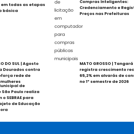
Compras Inteligentes:
 em todas as etapas
Credenciamento e Regis
o básica
Preços nas Prefeituras
 DO SUL | Agosto
MATO GROSSO | Tangará 
za Dourados contra
registra crescimento re
reforça rede de
65,2% em alvarás de con
 mulheres
no 1º semestre de 2026
unicipal de
 São Paulo realiza
m o SEBRAE para
ojeto de Educação
ora