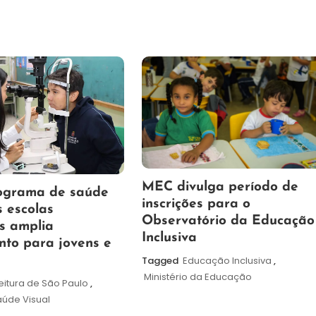
7
Maurilio
MEC divulga período de
ograma de saúde
de
inscrições para o
s escolas
agosto
Observatório da Educação
s amplia
de
Inclusiva
nto para jovens e
2026
Tagged
Educação Inclusiva
,
Ministério da Educação
eitura de São Paulo
,
úde Visual