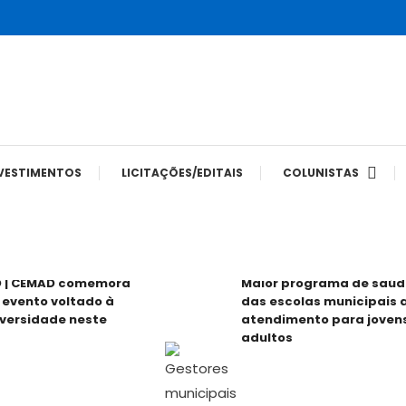
tes
VESTIMENTOS
LICITAÇÕES/EDITAIS
COLUNISTAS
O | CEMAD comemora
Maior programa de saúde
 evento voltado à
das escolas municipais 
iversidade neste
atendimento para joven
adultos