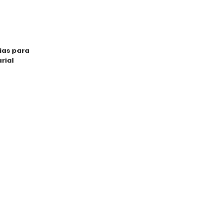
ias para
rial