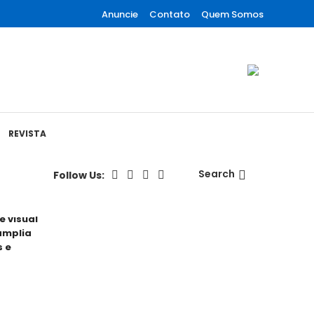
Anuncie
Contato
Quem Somos
REVISTA
Search
Follow Us:
 visual
amplia
s e