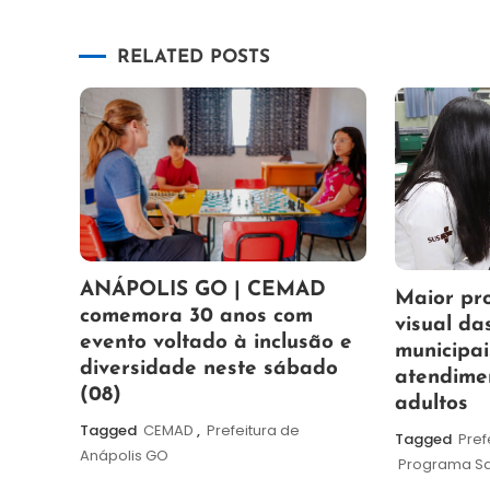
de
RELATED POSTS
Post
7
Maurilio
ANÁPOLIS GO | CEMAD
7
Maurilio
Maior pr
de
comemora 30 anos com
de
visual da
agosto
evento voltado à inclusão e
agosto
municipai
de
diversidade neste sábado
de
atendime
2026
(08)
2026
adultos
Tagged
CEMAD
,
Prefeitura de
Tagged
Pref
Anápolis GO
Programa Sa