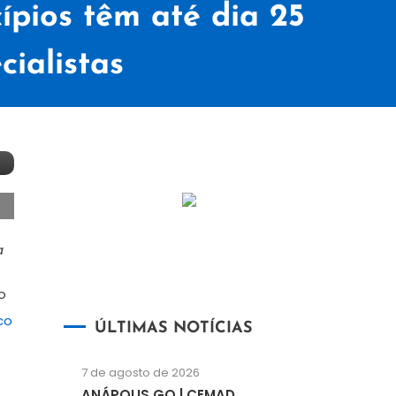
ios têm até dia 25
ialistas
a
o
co
ÚLTIMAS NOTÍCIAS
7 de agosto de 2026
ANÁPOLIS GO | CEMAD