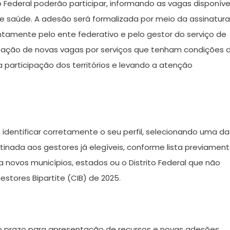
to Federal poderão participar, informando as vagas disponíve
 saúde. A adesão será formalizada por meio da assinatura
tamente pelo ente federativo e pelo gestor do serviço de
itação de novas vagas por serviços que tenham condições 
articipação dos territórios e levando a atenção
, identificar corretamente o seu perfil, selecionando uma da
tinada aos gestores já elegíveis, conforme lista previamen
novos municípios, estados ou o Distrito Federal que não
estores Bipartite (CIB) de 2025.
o prazo para apresentação de recursos e novas adesões