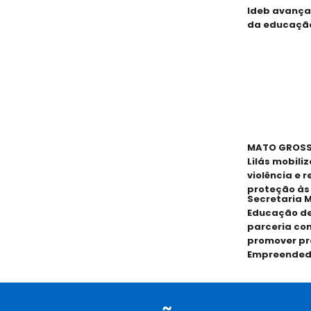
Ideb avança
da educaçã
MATO GROSSO
Lilás mobili
violência e 
proteção às
Secretaria M
Educação de
parceria co
promover pr
Empreended