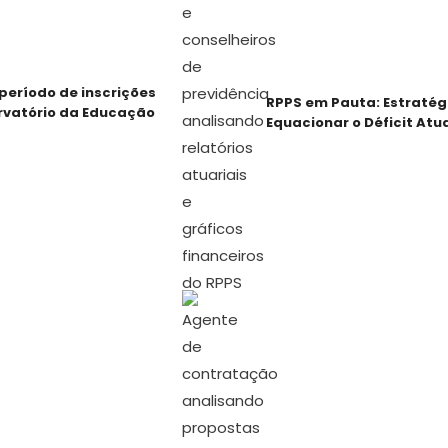
período de inscrições
RPPS em Pauta: Estratég
rvatório da Educação
Equacionar o Déficit Atua