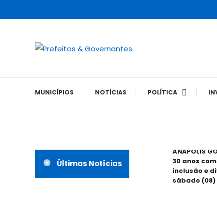
Skip
To
Content
A maior revista de gestão municipal do Brasil!
Prefeitos & Governan
MUNICÍPIOS
NOTÍCIAS
POLÍTICA
IN
ANÁPOLIS G
30 anos com
Últimas Notícias
inclusão e d
sábado (08)