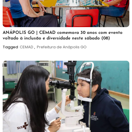
7
Maurilio
ANÁPOLIS GO | CEMAD comemora 30 anos com evento
voltado à inclusão e diversidade neste sábado (08)
de
agosto
Tagged
CEMAD
,
Prefeitura de Anápolis GO
de
2026