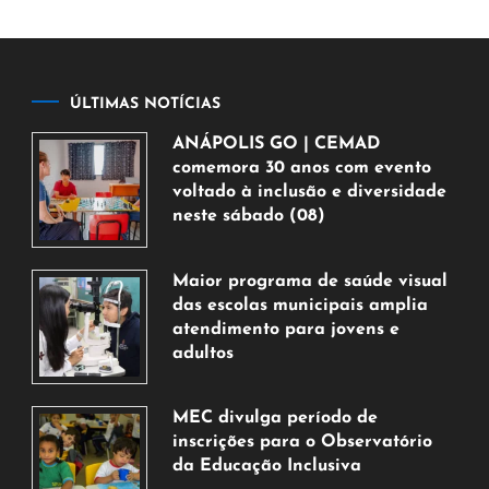
ÚLTIMAS NOTÍCIAS
ANÁPOLIS GO | CEMAD
comemora 30 anos com evento
voltado à inclusão e diversidade
neste sábado (08)
7
de
Maior programa de saúde visual
agosto
das escolas municipais amplia
de
atendimento para jovens e
2026
adultos
7
de
MEC divulga período de
agosto
inscrições para o Observatório
de
da Educação Inclusiva
2026