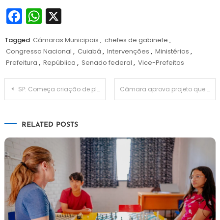
Facebook
WhatsApp
X
Tagged
Câmaras Municipais
,
chefes de gabinete
,
Congresso Nacional
,
Cuiabá
,
Intervenções
,
Ministérios
,
Prefeitura
,
República
,
Senado federal
,
Vice-Prefeitos
Navegação
SP: Começa criação de plano para ajudar municípios durante estiagem
Câmara aprova projeto que possibilita ataque a escolas crime hediondo e eleva penas
de
RELATED POSTS
Post