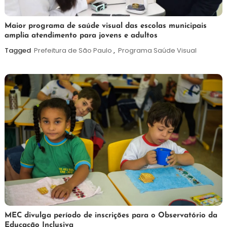
7
Maurilio
Maior programa de saúde visual das escolas municipais
amplia atendimento para jovens e adultos
de
agosto
Tagged
Prefeitura de São Paulo
,
Programa Saúde Visual
de
2026
7
Maurilio
MEC divulga período de inscrições para o Observatório da
Educação Inclusiva
de