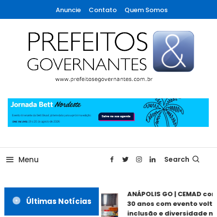
Skip
Anuncie
Contato
Quem Somos
To
Content
A maior revista de gestão municipal do Brasil!
Prefeitos & Governantes
Menu
Search
ANÁPOLIS GO | CEMAD co
Últimas Notícias
30 anos com evento volta
inclusão e diversidade ne