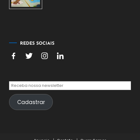
7
de
agosto
de
2026
REDES SOCIAIS
Cadastrar