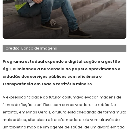
8
Redação
de
Crédito: Banco de Imagens
dezembro
de
2025
Programa estadual expande a digitalização e a gestão
ágil, eliminando a burocracia do papel e aproximando o
cidadão dos serviços públicos com eficiência e
transparência em todo o território mineiro.
A expressão “cidade do futuro” costumava evocar imagens de
filmes de ficção científica, com carros voadores e robôs. No
entanto, em Minas Gerais, o futuro está chegando de forma muito
mais prática, silenciosa e transformadora: ele vem através de
um tablet na mão de um agente de saúde, de um alvará emitido