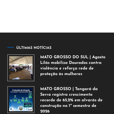
ÚLTIMAS NOTÍCIAS
MATO GROSSO DO SUL | Agosto
Lilás mobiliza Dourados contra
violência e reforça rede de
proteção às mulheres
5
de
MATO GROSSO | Tangará da
agosto
Serra registra crescimento
de
recorde de 65,2% em alvarás de
2026
construção no 1º semestre de
2026