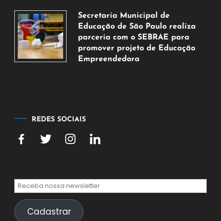
5
Secretaria Municipal de
de
Educação de São Paulo realiza
agosto
parceria com o SEBRAE para
de
promover projeto de Educação
2026
Empreendedora
5
de
agosto
de
2026
REDES SOCIAIS
Cadastrar