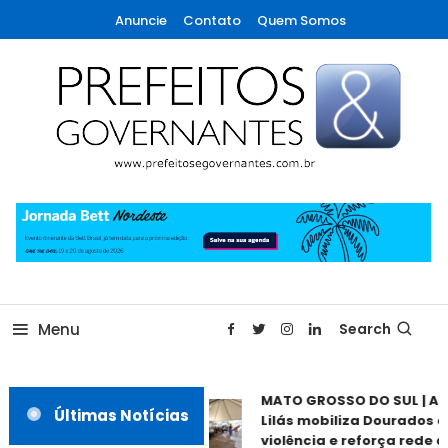
Skip
Anuncie
Contato
Quem Somos
To
Content
A maior revista de gestão municipal do Brasil!
Prefeitos & Governantes
Menu
Search
MATO GROSSO DO SUL | Ag
Últimas Notícias
Lilás mobiliza Dourados c
violência e reforça rede de