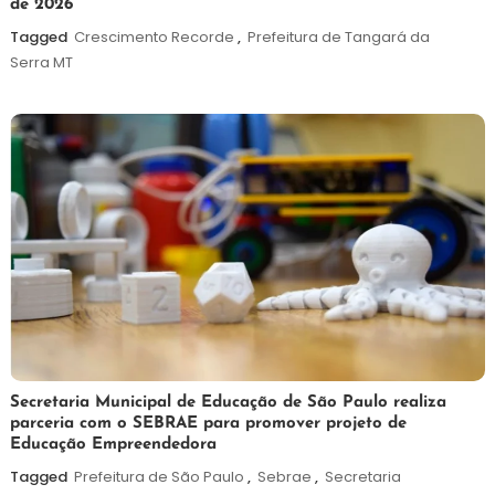
de 2026
agosto
de
Tagged
Crescimento Recorde
,
Prefeitura de Tangará da
2026
Serra MT
5
Maurilio
Secretaria Municipal de Educação de São Paulo realiza
parceria com o SEBRAE para promover projeto de
de
Educação Empreendedora
agosto
de
Tagged
Prefeitura de São Paulo
,
Sebrae
,
Secretaria