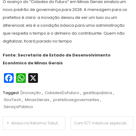
O avanço do “Cidades do Futuro” em Minas Gerais sinaliza um
novo padrão de governança para 2026. A mensagem para os
prefeitos é clara: a inovação deixou de ser um luxo ou um
diferencial; ela é a condição básica para uma administração
que respeita o tempo e o dinheiro do contribuinte. Quem não
digitalizar, ficará parado no tempo.
Fonte: Secretaria de Estado de Desenvolvimento
Econômico de Minas Gerais
Facebook
WhatsApp
X
Tagged
[Inovação
,
CidadesDoFuturo
,
gestãopública
,
GovTech
,
MinasGerais
,
prefeitosegovernantes
,
ServiçoPúblico
Navegação
Atraso na Reforma Tributária: O Risco Fiscal que Ronda os Municípios em 2026
Com 577 médicos especialistas, Ministério da Saúde supera meta estabelecida pelo programa Agora Tem Especialistas