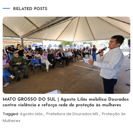
de
RELATED POSTS
Post
5
Maurilio
MATO GROSSO DO SUL | Agosto Lilás mobiliza Dourados
contra violência e reforça rede de proteção às mulheres
de
agosto
Tagged
Agosto Lilás
,
Prefeitura de Dourados MS
,
Proteção às
de
Mulheres
2026