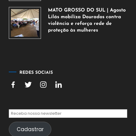
de
agosto
MATO GROSSO DO SUL | Agosto
de
Lilás mobiliza Dourados contra
2026
violência e reforça rede de
proteção às mulheres
5
de
agosto
de
2026
REDES SOCIAIS
Cadastrar