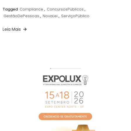
Tagged
Compliance
,
ConcursosPúblicos
,
GestãoDePessoas
,
NovaLei
,
ServiçoPúblico
Leia Mais