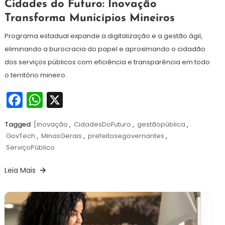
8
Redação
Cidades do Futuro: Inovação
de
Transforma Municípios Mineiros
dezembro
de
Programa estadual expande a digitalização e a gestão ágil,
2025
eliminando a burocracia do papel e aproximando o cidadão
dos serviços públicos com eficiência e transparência em todo
o território mineiro.
Facebook
WhatsApp
X
Tagged
[Inovação
,
CidadesDoFuturo
,
gestãopública
,
GovTech
,
MinasGerais
,
prefeitosegovernantes
,
ServiçoPúblico
Leia Mais