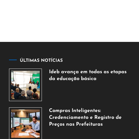
ÚLTIMAS NOTÍCIAS
Ideb avança em todas as etapas
da educação básica
6
de
agosto
de
Compras Inteligentes:
2026
Credenciamento e Registro de
Preços nas Prefeituras
6