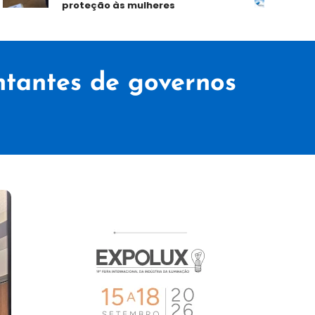
proteção às mulheres
no 1º
ntantes de governos