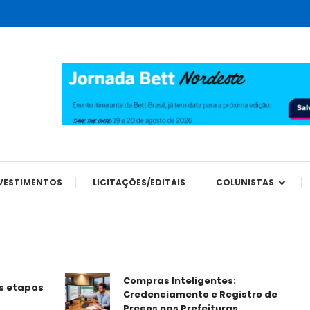
tes
VESTIMENTOS
LICITAÇÕES/EDITAIS
COLUNISTAS
Compras Inteligentes:
pas
Credenciamento e Registro de
Preços nas Prefeituras