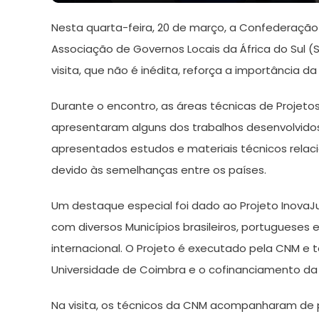
de
Nesta quarta-feira, 20 de março, a Confederação
março
de
Associação de Governos Locais da África do Sul (Sa
2024
visita, que não é inédita, reforça a importância da
Durante o encontro, as áreas técnicas de Projetos
apresentaram alguns dos trabalhos desenvolvidos.
apresentados estudos e materiais técnicos relac
devido às semelhanças entre os países.
Um destaque especial foi dado ao Projeto InovaJu
com diversos Municípios brasileiros, portuguese
internacional. O Projeto é executado pela CNM e 
Universidade de Coimbra e o cofinanciamento da U
Na visita, os técnicos da CNM acompanharam de p