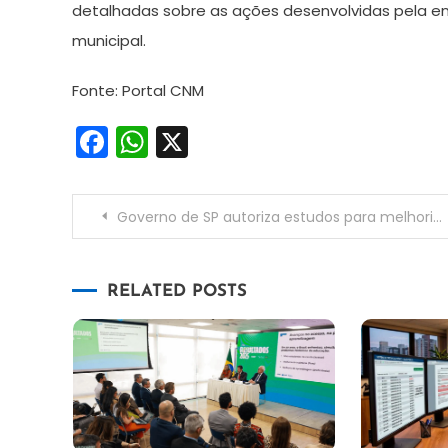
detalhadas sobre as ações desenvolvidas pela e
municipal.
Fonte: Portal CNM
Facebook
WhatsApp
X
Navegação
Governo de SP autoriza estudos para melhorias na SP-055 entre Ubatuba e Caraguatatuba
de
RELATED POSTS
Post