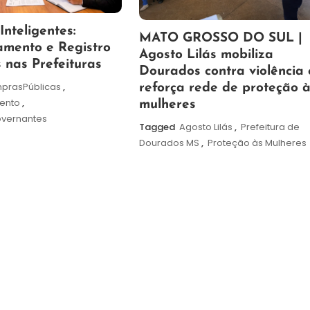
nteligentes:
5
Maurilio
MATO GROSSO DO SUL |
amento e Registro
de
Agosto Lilás mobiliza
 nas Prefeituras
agosto
Dourados contra violência 
prasPúblicas
,
de
reforça rede de proteção 
ento
,
2026
mulheres
overnantes
Tagged
Agosto Lilás
,
Prefeitura de
Dourados MS
,
Proteção às Mulheres