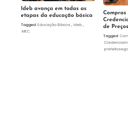
6
Maurilio
Ideb avança em todas as
6
Redação
Compras I
de
etapas da educação básica
de
Credenci
agosto
Tagged
Educação Básica
,
Ideb
,
agosto
de Preços
de
MEC
de
Tagged
Com
2026
2026
Credenciam
prefeitoseg