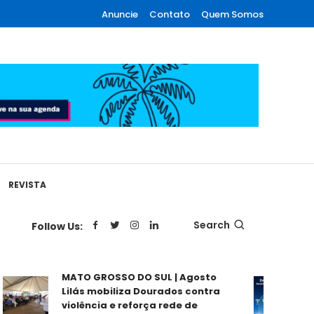
Anuncie
Contato
Quem Somos
REVISTA
Search
Follow Us:
MATO GROSSO DO SUL | Agosto
MATO 
Lilás mobiliza Dourados contra
regis
violência e reforça rede de
65,2%