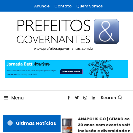
Skip
Anuncie
Contato
Quem Somos
To
Content
A maior revista de gestão municipal do Brasil!
Prefeitos & Governantes
Menu
Search
ANÁPOLIS GO | CEMAD co
Últimas Notícias
30 anos com evento volta
inclusão e diversidade ne