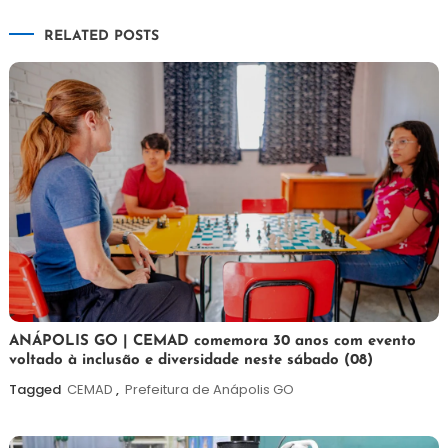
de
RELATED POSTS
Post
7
Maurilio
ANÁPOLIS GO | CEMAD comemora 30 anos com evento
voltado à inclusão e diversidade neste sábado (08)
de
agosto
Tagged
CEMAD
,
Prefeitura de Anápolis GO
de
2026