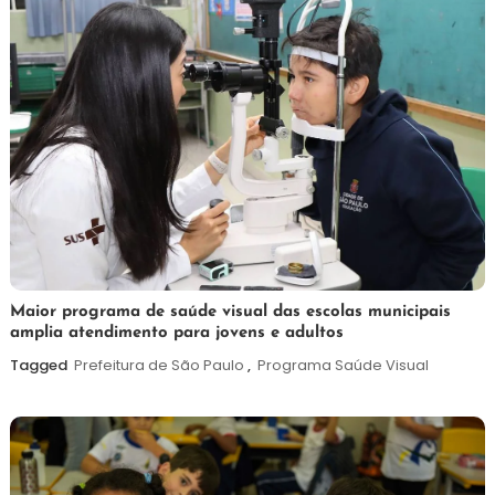
7
Maurilio
Maior programa de saúde visual das escolas municipais
amplia atendimento para jovens e adultos
de
agosto
Tagged
Prefeitura de São Paulo
,
Programa Saúde Visual
de
2026