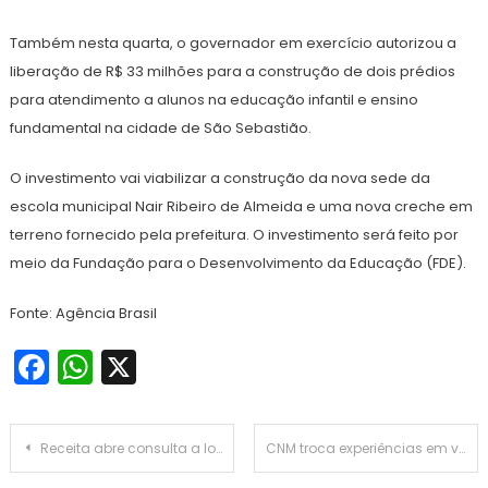
Também nesta quarta, o governador em exercício autorizou a
liberação de R$ 33 milhões para a construção de dois prédios
para atendimento a alunos na educação infantil e ensino
fundamental na cidade de São Sebastião.
O investimento vai viabilizar a construção da nova sede da
escola municipal Nair Ribeiro de Almeida e uma nova creche em
terreno fornecido pela prefeitura. O investimento será feito por
meio da Fundação para o Desenvolvimento da Educação (FDE).
Fonte: Agência Brasil
Facebook
WhatsApp
X
Navegação
Receita abre consulta a lote residual de restituição do IR
CNM troca experiências em visita de representantes de governos locais da África do Sul