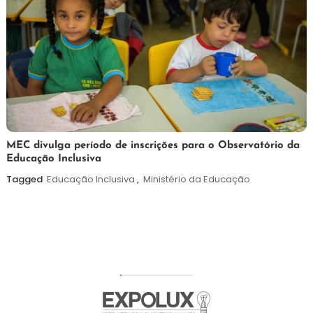
7
Maurilio
MEC divulga período de inscrições para o Observatório da
Educação Inclusiva
de
agosto
Tagged
Educação Inclusiva
,
Ministério da Educação
de
2026