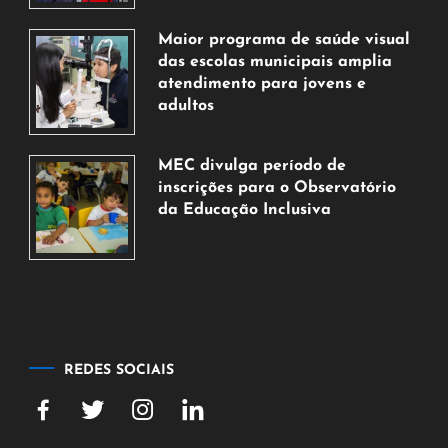
7
de
Maior programa de saúde visual
agosto
das escolas municipais amplia
de
atendimento para jovens e
2026
adultos
7
de
MEC divulga período de
agosto
inscrições para o Observatório
de
da Educação Inclusiva
2026
7
de
agosto
de
2026
REDES SOCIAIS