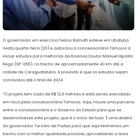
21
Redação
de
O governador em exercício Felicio Ramuth esteve em Ubatuba
março
de
nesta quarta-feira (20) e autorizou a concessionária Tamoios a
2024
iniciar estudos para melhorias da Rodovia Doutor Manuel Hipólito
Rego (SP-055), no trecho de aproximadamente 40 km até a
cidade de Caraguatatuba. A previsão é que os estudos sejam
concluídos até o final de 2024.
“O projeto tem custo de R$ 12,5 milhões e está sendo executado
em risco pela concessionária Tamoios. Aqui, houve uma parceria
entre a concessionária e o Governo do Estado para que se
desenvolvesse este projeto, que é o início de tudo. É uma diretriz
do governador Tarcísio de Freitas para que aqui tenhamos um
trecho com a melhor qualidade possível, aproveitando a área