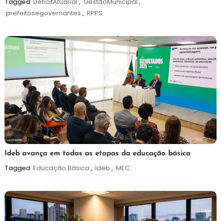
Tagged
DéficitAtuarial
,
GestãoMunicipal
,
de
prefeitosegovernantes
,
RPPS
2026
6
Maurilio
Ideb avança em todas as etapas da educação básica
de
Tagged
Educação Básica
,
Ideb
,
MEC
agosto
de
2026