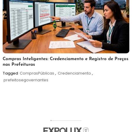
6
Redação
Compras Inteligentes: Credenciamento e Registro de Preços
nas Prefeituras
de
agosto
Tagged
ComprasPúblicas
,
Credenciamento
,
de
prefeitosegovernantes
2026