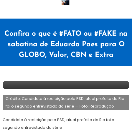
Confira o que é #FATO ou #FAKE na
sabatina de Eduardo Paes para O
GLOBO, Valor, CBN e Extra
16
Redação
de
Crédito: Candidato à reeleição pelo PSD, atual prefeito do Rio
setembro
de
foi o segundo entrevistado da série — Foto: Reprodução
2024
Candidato à reeleição pelo PSD, atual prefeito do Rio foi o
segundo entrevistado da série