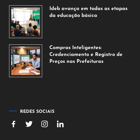
de
Ideb avança em todas as etapas
2026
da educação básica
6
de
agosto
de
Compras Inteligentes:
2026
Credenciamento e Registro de
Preços nas Prefeituras
6
de
agosto
de
2026
REDES SOCIAIS