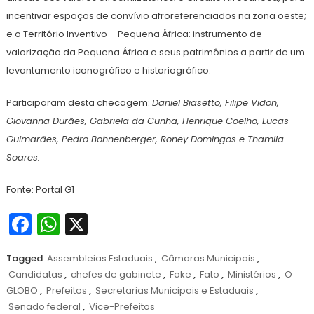
incentivar espaços de convívio afroreferenciados na zona oeste;
e o Território Inventivo – Pequena África: instrumento de
valorização da Pequena África e seus patrimônios a partir de um
levantamento iconográfico e historiográfico.
Participaram desta checagem:
Daniel Biasetto, Filipe Vidon,
Giovanna Durães, Gabriela da Cunha, Henrique Coelho, Lucas
Guimarães, Pedro Bohnenberger, Roney Domingos e Thamila
Soares.
Fonte: Portal G1
Facebook
WhatsApp
X
Tagged
Assembleias Estaduais
,
Câmaras Municipais
,
Candidatas
,
chefes de gabinete
,
Fake
,
Fato
,
Ministérios
,
O
GLOBO
,
Prefeitos
,
Secretarias Municipais e Estaduais
,
Senado federal
,
Vice-Prefeitos