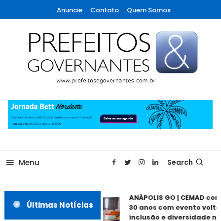
Skip
Anuncie
Contato
Quem Somos
To
Content
A maior revista de gestão municipal do Brasil!
Prefeitos & Governantes
Menu
Search
ANÁPOLIS GO | CEMAD com
Últimas Notícias
30 anos com evento voltad
inclusão e diversidade ne