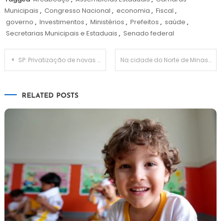
Municipais
,
Congresso Nacional
,
economia
,
Fiscal
,
governo
,
Investimentos
,
Ministérios
,
Prefeitos
,
saúde
,
Secretarias Municipais e Estaduais
,
Senado federal
Navegação
SP: Privatização de novas linhas de trens procede
Na cidade do Norte de Minas prefeito foi acusado por fraude em licitação
de
RELATED POSTS
Post