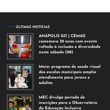
ÚLTIMAS NOTÍCIAS
ANÁPOLIS GO | CEMAD
comemora 30 anos com evento
voltado à inclusão e diversidade
neste sábado (08)
7
de
Maior programa de saúde visual
agosto
das escolas municipais amplia
de
atendimento para jovens e
2026
adultos
7
de
MEC divulga período de
agosto
inscrições para o Observatório
de
da Educação Inclusiva