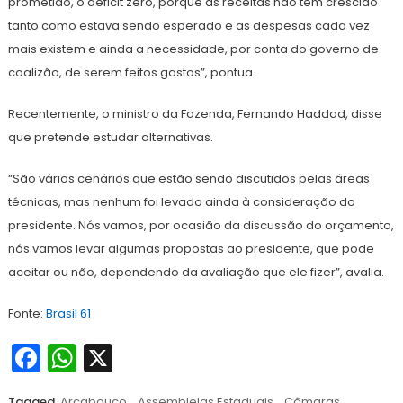
prometido, o déficit zero, porque as receitas não têm crescido
tanto como estava sendo esperado e as despesas cada vez
mais existem e ainda a necessidade, por conta do governo de
coalizão, de serem feitos gastos”, pontua.
Recentemente, o ministro da Fazenda, Fernando Haddad, disse
que pretende estudar alternativas.
“São vários cenários que estão sendo discutidos pelas áreas
técnicas, mas nenhum foi levado ainda à consideração do
presidente. Nós vamos, por ocasião da discussão do orçamento,
nós vamos levar algumas propostas ao presidente, que pode
aceitar ou não, dependendo da avaliação que ele fizer”, avalia.
Fonte:
Brasil 61
Facebook
WhatsApp
X
Tagged
Arcabouço
,
Assembleias Estaduais
,
Câmaras