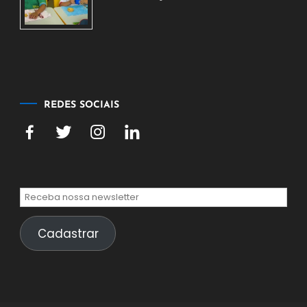
2026
7
de
agosto
de
2026
REDES SOCIAIS
Cadastrar