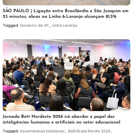
19
Maurilio
SÃO PAULO | Ligação entre Brasilândia e São Joaquim em
23 minutos, obras na Linha 6-Laranja alcançam 81,5%
de
maio
Tagged
Governo de SP
,
Linha Laranja
de
2026
19
Maurilio
Jornada Bett Nordeste 2026 irá abordar o papel das
inteligências humanas e artificiais no setor educacional
de
maio
Tagged
Assembleias Estaduais
,
Bett Brasil Recife 2026
,