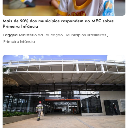
25
Maurilio
Mais de 90% dos municípios respondem ao MEC sobre
Primeira Infância
de
maio
Tagged
Ministério da Educação
,
Municipios Brasileiros
,
de
Primeira Infância
2026