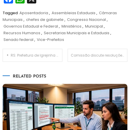
Tagged
Aposentadoria
,
Assembleias Estaduais
,
Câmaras
Municipais
,
chefes de gabinete
,
Congresso Nacional
,
Governos Estadual e Federal
,
Ministérios
,
Municipal
,
Recursos Humanos
,
Secretarias Municipais e Estaduais
,
Senado federal
,
Vice-Prefeitos
Navegação
RS: Prefeitura de Igrejinha anuncia dois novos editais de Processos Seletivos
Comissão discute resoluções do Conselho Monetário Nacional que tratam do Proagro
de
RELATED POSTS
Post