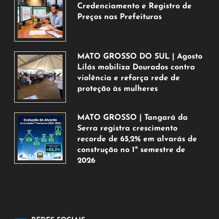
Credenciamento e Registro de
Preços nas Prefeituras
6
de
agosto
MATO GROSSO DO SUL | Agosto
de
Lilás mobiliza Dourados contra
2026
violência e reforça rede de
proteção às mulheres
5
de
MATO GROSSO | Tangará da
agosto
Serra registra crescimento
de
recorde de 65,2% em alvarás de
2026
construção no 1º semestre de
2026
5
de
agosto
de