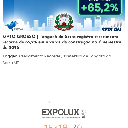
5
Maurilio
MATO GROSSO | Tangará da Serra registra crescimento
recorde de 65,2% em alvarás de construção no 1º semestre
de
de 2026
agosto
de
Tagged
Crescimento Recorde
,
Prefeitura de Tangará da
2026
Serra MT