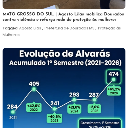
5
Maurilio
MATO GROSSO DO SUL | Agosto Lilás mobiliza Dourados
contra violência e reforça rede de proteção às mulheres
de
agosto
Tagged
Agosto Lilás
,
Prefeitura de Dourados MS
,
Proteção às
de
Mulheres
2026