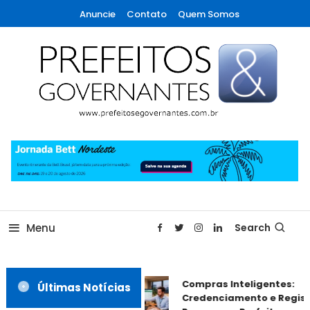
Skip
Anuncie
Contato
Quem Somos
To
Content
A maior revista de gestão municipal do Brasil!
Prefeitos & Governantes
Menu
Search
Compras Inteligentes:
Últimas Notícias
Credenciamento e Registr