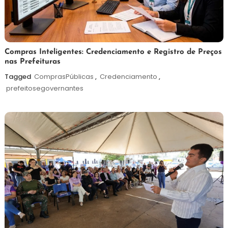
6
Redação
Compras Inteligentes: Credenciamento e Registro de Preços
nas Prefeituras
de
agosto
Tagged
ComprasPúblicas
,
Credenciamento
,
de
prefeitosegovernantes
2026