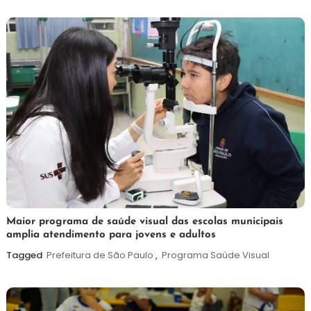
2026
7
Maurilio
Maior programa de saúde visual das escolas municipais
amplia atendimento para jovens e adultos
de
agosto
Tagged
Prefeitura de São Paulo
,
Programa Saúde Visual
de
2026