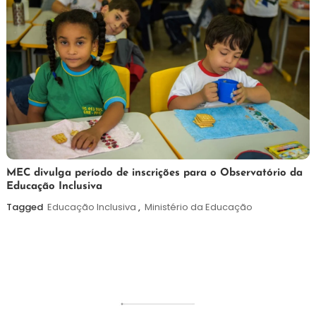
7
Maurilio
MEC divulga período de inscrições para o Observatório da
Educação Inclusiva
de
agosto
Tagged
Educação Inclusiva
,
Ministério da Educação
de
2026