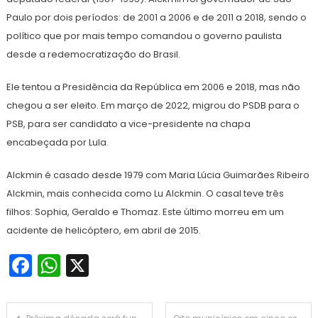
Paulo por dois períodos: de 2001 a 2006 e de 2011 a 2018, sendo o
político que por mais tempo comandou o governo paulista
desde a redemocratização do Brasil.
Ele tentou a Presidência da República em 2006 e 2018, mas não
chegou a ser eleito. Em março de 2022, migrou do PSDB para o
PSB, para ser candidato a vice-presidente na chapa
encabeçada por Lula.
Alckmin é casado desde 1979 com Maria Lúcia Guimarães Ribeiro
Alckmin, mais conhecida como Lu Alckmin. O casal teve três
filhos: Sophia, Geraldo e Thomaz. Este último morreu em um
acidente de helicóptero, em abril de 2015.
Facebook
WhatsApp
X
Navegação