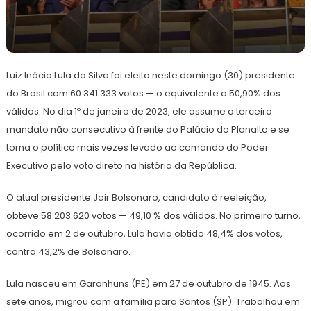
31
Redação
de
Luiz Inácio Lula da Silva foi eleito neste domingo (30) presidente
outubro
de
do Brasil com 60.341.333 votos — o equivalente a 50,90% dos
2022
válidos. No dia 1º de janeiro de 2023, ele assume o terceiro
mandato não consecutivo à frente do Palácio do Planalto e se
torna o político mais vezes levado ao comando do Poder
Executivo pelo voto direto na história da República.
O atual presidente Jair Bolsonaro, candidato à reeleição,
obteve 58.203.620 votos — 49,10 % dos válidos. No primeiro turno,
ocorrido em 2 de outubro, Lula havia obtido 48,4% dos votos,
contra 43,2% de Bolsonaro.
Lula nasceu em Garanhuns (PE) em 27 de outubro de 1945. Aos
sete anos, migrou com a família para Santos (SP). Trabalhou em