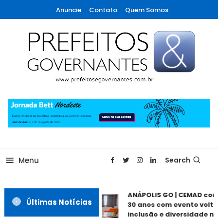
Skip
Anuncie
Contato
Quem Somos
To
Content
A maior revista de gestão municipal do Brasil!
Prefeitos & Governantes
Menu
Search
ANÁPOLIS GO | CEMAD com
Últimas Notícias
30 anos com evento volta
inclusão e diversidade ne