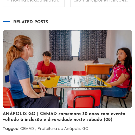
Próxima década será fundamental para o saneamento no Brasil
Oito municípios em cinco estados brasileiros elegem novos prefeitos
de
RELATED POSTS
Post
7
Maurilio
ANÁPOLIS GO | CEMAD comemora 30 anos com evento
voltado à inclusão e diversidade neste sábado (08)
de
agosto
Tagged
CEMAD
,
Prefeitura de Anápolis GO
de