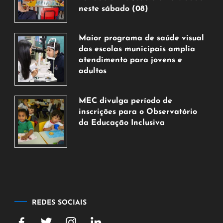
neste sábado (08)
7
de
Maior programa de saúde visual
agosto
das escolas municipais amplia
de
atendimento para jovens e
2026
adultos
7
de
MEC divulga período de
agosto
inscrições para o Observatório
de
da Educação Inclusiva
2026
7
de
agosto
de
2026
REDES SOCIAIS