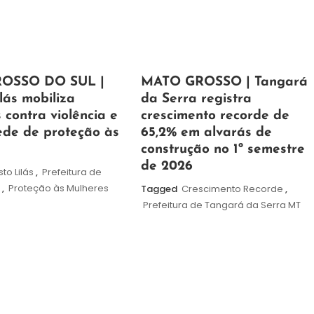
5
Maurilio
OSSO DO SUL |
MATO GROSSO | Tangará
de
lás mobiliza
da Serra registra
agosto
contra violência e
crescimento recorde de
de
ede de proteção às
65,2% em alvarás de
2026
construção no 1º semestre
de 2026
to Lilás
,
Prefeitura de
S
,
Proteção às Mulheres
Tagged
Crescimento Recorde
,
Prefeitura de Tangará da Serra MT