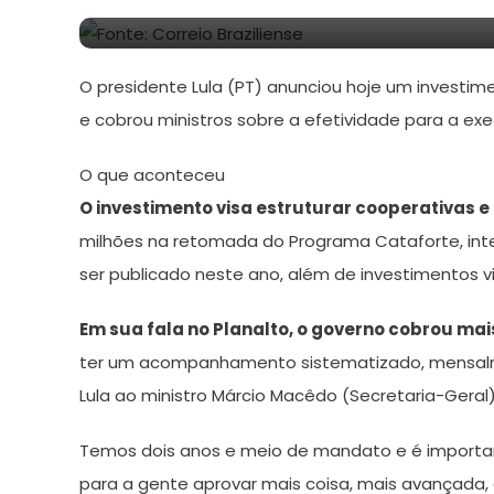
11
Redação
de
O presidente Lula (PT) anunciou hoje um investi
julho
de
e cobrou ministros sobre a efetividade para a ex
2024
O que aconteceu
O investimento visa estruturar cooperativas 
milhões na retomada do Programa Cataforte, inter
ser publicado neste ano, além de investimentos vi
Em sua fala no Planalto, o governo cobrou ma
ter um acompanhamento sistematizado, mensalm
Lula ao ministro Márcio Macêdo (Secretaria-Gera
Temos dois anos e meio de mandato e é importa
para a gente aprovar mais coisa, mais avançada, 