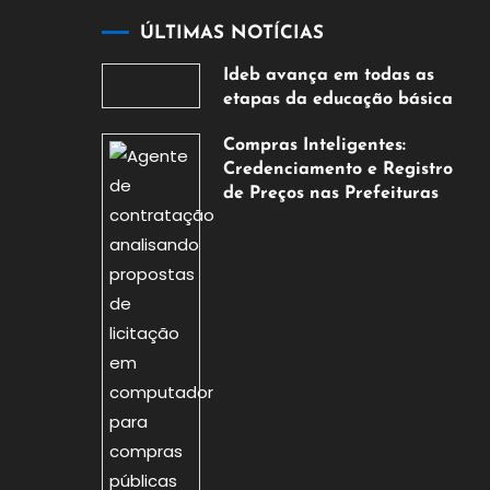
ÚLTIMAS NOTÍCIAS
Ideb avança em todas as
etapas da educação básica
6
Compras Inteligentes:
de
Credenciamento e Registro
agosto
de Preços nas Prefeituras
de
6
2026
de
agosto
de
2026