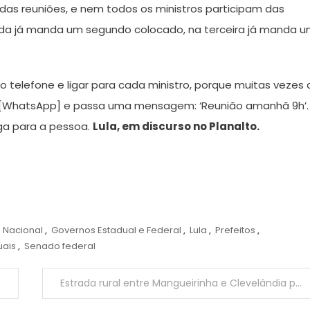
o das reuniões, e nem todos os ministros participam das
gunda já manda um segundo colocado, na terceira já manda 
telefone e ligar para cada ministro, porque muitas vezes 
’ [WhatsApp] e passa uma mensagem: ‘Reunião amanhã 9h’.
ga para a pessoa.
Lula, em discurso no Planalto.
 Nacional
,
Governos Estadual e Federal
,
Lula
,
Prefeitos
,
uais
,
Senado federal
Estrada rural entre Mangueirinha e Clevelândia possuirá investimentos de R$ 8 milhões