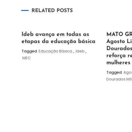
de
RELATED POSTS
Post
6
Maurilio
5
Maurilio
Ideb avança em todas as
MATO GR
de
de
etapas da educação básica
Agosto Li
agosto
agosto
Dourados 
Tagged
Educação Básica
,
Ideb
,
de
de
reforça r
MEC
2026
2026
mulheres
Tagged
Agos
Dourados M