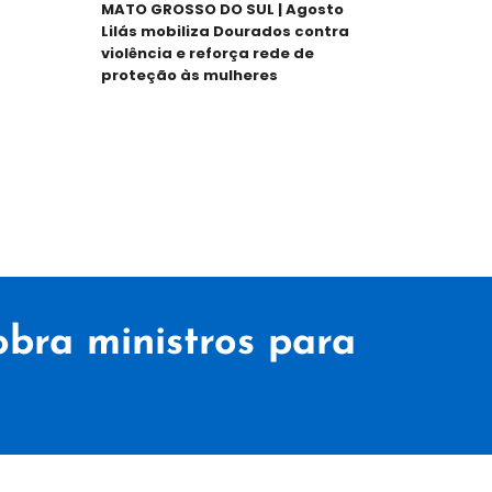
MATO GROSSO DO SUL | Agosto
MA
Lilás mobiliza Dourados contra
re
violência e reforça rede de
65
proteção às mulheres
no
obra ministros para