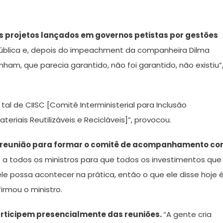
s projetos lançados em governos petistas por gestões
pública e, depois do impeachment da companheira Dilma
nham, que parecia garantido, não foi garantido, não existiu”
 tal de CIISC [Comitê Interministerial para Inclusão
iais Reutilizáveis e Recicláveis]”, provocou.
a reunião para formar o comitê de acompanhamento c
 a todos os ministros para que todos os investimentos que
e possa acontecer na prática, então o que ele disse hoje 
rmou o ministro.
articipem presencialmente das reuniões.
“A gente cria