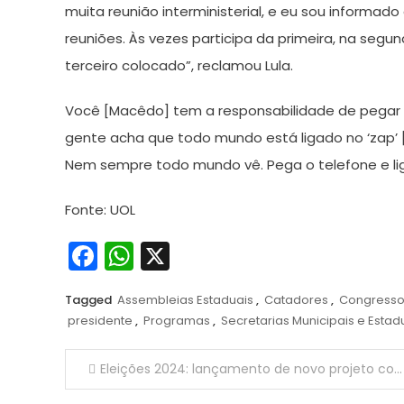
muita reunião interministerial, e eu sou informad
reuniões. Às vezes participa da primeira, na se
terceiro colocado”, reclamou Lula.
Você [Macêdo] tem a responsabilidade de pegar o 
gente acha que todo mundo está ligado no ‘zap
Nem sempre todo mundo vê. Pega o telefone e li
Fonte: UOL
Facebook
WhatsApp
X
Tagged
Assembleias Estaduais
,
Catadores
,
Congresso
presidente
,
Programas
,
Secretarias Municipais e Estad
Navegação
Eleições 2024: lançamento de novo projeto contra desinformação