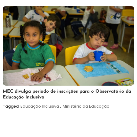
2026
7
Maurilio
MEC divulga período de inscrições para o Observatório da
Educação Inclusiva
de
agosto
Tagged
Educação Inclusiva
,
Ministério da Educação
de
2026