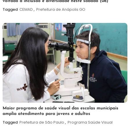
voltado à inclusão e diversidade neste sábado (08)
de
agosto
Tagged
CEMAD
,
Prefeitura de Anápolis GO
de
2026
7
Maurilio
Maior programa de saúde visual das escolas municipais
amplia atendimento para jovens e adultos
de
agosto
Tagged
Prefeitura de São Paulo
,
Programa Saúde Visual
de