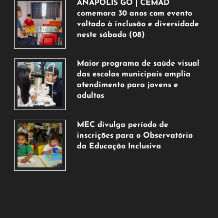
ANÁPOLIS GO | CEMAD
comemora 30 anos com evento
voltado à inclusão e diversidade
neste sábado (08)
7
de
Maior programa de saúde visual
agosto
das escolas municipais amplia
de
atendimento para jovens e
2026
adultos
7
de
MEC divulga período de
agosto
inscrições para o Observatório
de
da Educação Inclusiva
2026
7
de
agosto
de
2026