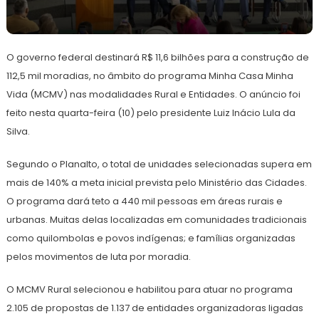
10
Redação
de
O governo federal destinará R$ 11,6 bilhões para a construção de
abril
de
112,5 mil moradias, no âmbito do programa Minha Casa Minha
2024
Vida (MCMV) nas modalidades Rural e Entidades. O anúncio foi
feito nesta quarta-feira (10) pelo presidente Luiz Inácio Lula da
Silva.
Segundo o Planalto, o total de unidades selecionadas supera em
mais de 140% a meta inicial prevista pelo Ministério das Cidades.
O programa dará teto a 440 mil pessoas em áreas rurais e
urbanas. Muitas delas localizadas em comunidades tradicionais
como quilombolas e povos indígenas; e famílias organizadas
pelos movimentos de luta por moradia.
O MCMV Rural selecionou e habilitou para atuar no programa
2.105 de propostas de 1.137 de entidades organizadoras ligadas