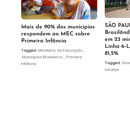
19
Maurilio
SÃO PAUL
25
Maurilio
Mais de 90% dos municípios
de
Brasilând
de
respondem ao MEC sobre
maio
em 23 min
maio
Primeira Infância
de
Linha 6-
de
Tagged
Ministério da Educação
,
2026
81,5%
2026
Municipios Brasileiros
,
Primeira
Tagged
Gov
Infância
Laranja