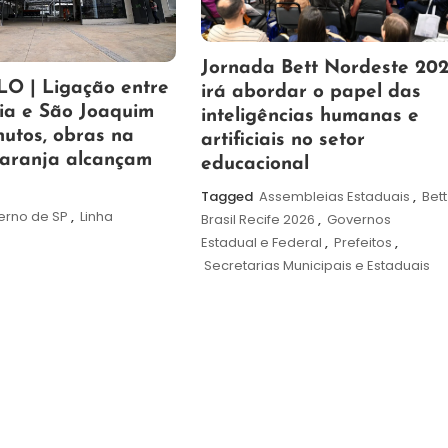
19
Maurilio
Jornada Bett Nordeste 20
O | Ligação entre
de
irá abordar o papel das
ia e São Joaquim
maio
inteligências humanas e
utos, obras na
de
artificiais no setor
Laranja alcançam
2026
educacional
Tagged
Assembleias Estaduais
,
Bett
erno de SP
,
Linha
Brasil Recife 2026
,
Governos
Estadual e Federal
,
Prefeitos
,
Secretarias Municipais e Estaduais