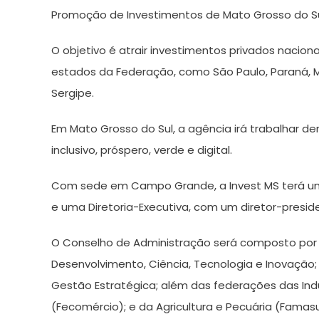
2024
Promoção de Investimentos de Mato Grosso do Sul
O objetivo é atrair investimentos privados nacion
estados da Federação, como São Paulo, Paraná, M
Sergipe.
Em Mato Grosso do Sul, a agência irá trabalhar d
inclusivo, próspero, verde e digital.
Com sede em Campo Grande, a Invest MS terá u
e uma Diretoria-Executiva, com um diretor-presid
O Conselho de Administração será composto por d
Desenvolvimento, Ciência, Tecnologia e Inovação; 
Gestão Estratégica; além das federações das Indú
(Fecomércio); e da Agricultura e Pecuária (Famas