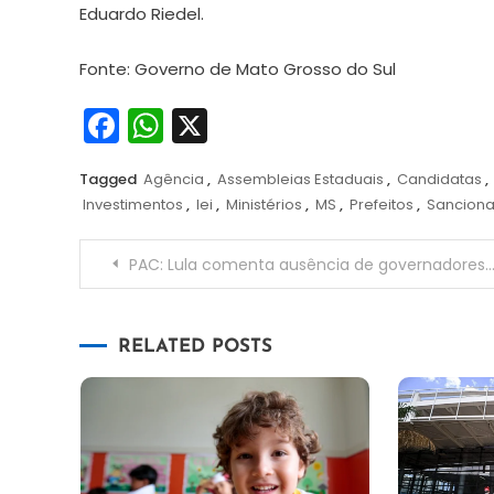
Eduardo Riedel.
Fonte: Governo de Mato Grosso do Sul
Facebook
WhatsApp
X
Tagged
Agência
,
Assembleias Estaduais
,
Candidatas
,
Investimentos
,
lei
,
Ministérios
,
MS
,
Prefeitos
,
Sancion
Navegação
PAC: Lula comenta ausência de governadores em evento de anúncio de investimentos
de
RELATED POSTS
Post