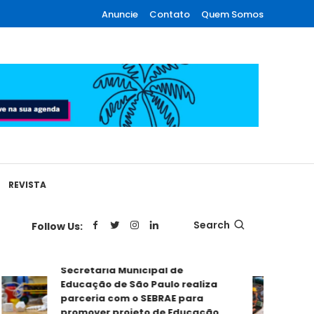
Anuncie
Contato
Quem Somos
REVISTA
Search
Follow Us:
Secretaria Municipal de
Educação de São Paulo realiza
Plan
parceria com o SEBRAE para
Exig
promover projeto de Educação
Pref