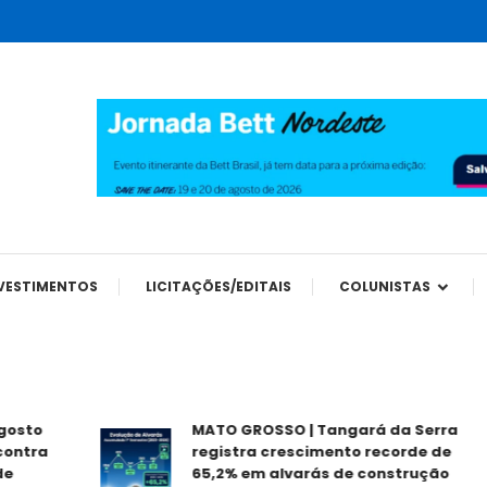
tes
VESTIMENTOS
LICITAÇÕES/EDITAIS
COLUNISTAS
o
MATO GROSSO | Tangará da Serra
ra
registra crescimento recorde de
65,2% em alvarás de construção