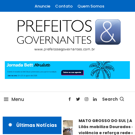
Skip
Anuncie
Contato
Quem Somos
To
Content
A maior revista de gestão municipal do Brasil!
Prefeitos & Governantes
Menu
Search
MATO GROSSO DO SUL | Ag
Últimas Notícias
Lilás mobiliza Dourados c
violência e reforça rede de