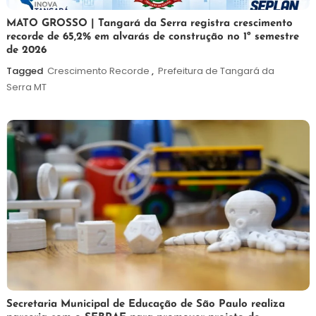
5
Maurilio
MATO GROSSO | Tangará da Serra registra crescimento
recorde de 65,2% em alvarás de construção no 1º semestre
de
de 2026
agosto
de
Tagged
Crescimento Recorde
,
Prefeitura de Tangará da
2026
Serra MT
5
Maurilio
Secretaria Municipal de Educação de São Paulo realiza