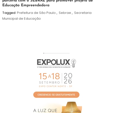
parceria com o SEBRAE para promover projeto de
de
Educação Empreendedora
agosto
de
Tagged
Prefeitura de São Paulo
,
Sebrae
,
Secretaria
2026
Municipal de Educação