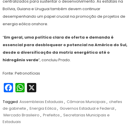
centralizados para sustentar o desenvolvimento. As estatais na
Bolívia, Guiana e Uruguai também devem continuar
desempenhando um papel crucial na promoção de projetos de
energia eólica onshore.
“
Em geral, uma política clara de oferta e demanda é
essencial para desbloquear o potencial na América do Sul,
desde a diversificação da matriz energética até o
hidrogênio verde
”, concluiu Prado.
Fonte: Petronotícias
Facebook
WhatsApp
X
Tagged
Assembleias Estaduais
,
Câmaras Municipais
,
chefes
de gabinete
,
Energia Eólica
,
Governos Estadual e Federal
,
Mercado Brasileiro
,
Prefeitos
,
Secretarias Municipais e
Estaduais