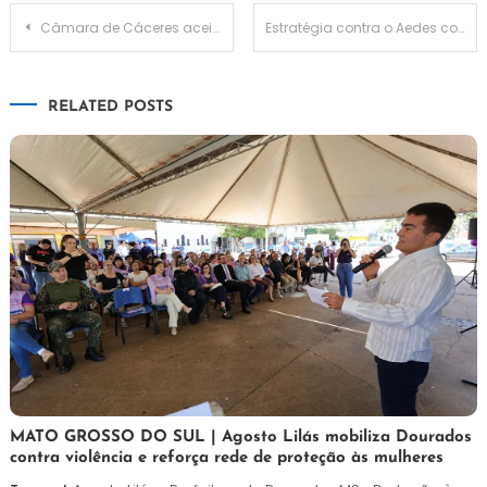
Navegação
Câmara de Cáceres aceita projetos que buscam a ressocialização de reeducandos e segurança alimentar ao município
Estratégia contra o Aedes com larvicida se torna política nacional
de
RELATED POSTS
Post
5
Maurilio
MATO GROSSO DO SUL | Agosto Lilás mobiliza Dourados
contra violência e reforça rede de proteção às mulheres
de
agosto