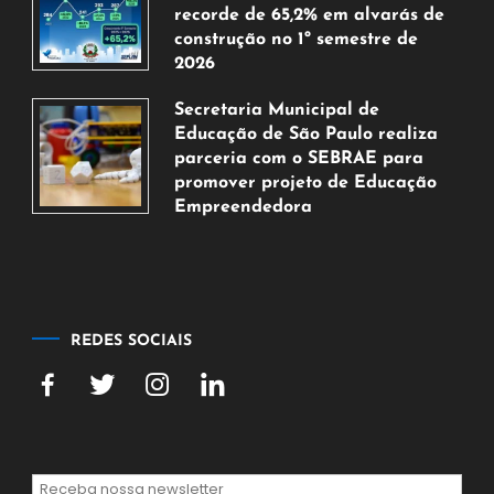
de
recorde de 65,2% em alvarás de
2026
construção no 1º semestre de
2026
5
Secretaria Municipal de
de
Educação de São Paulo realiza
agosto
parceria com o SEBRAE para
de
promover projeto de Educação
2026
Empreendedora
5
de
agosto
de
2026
REDES SOCIAIS