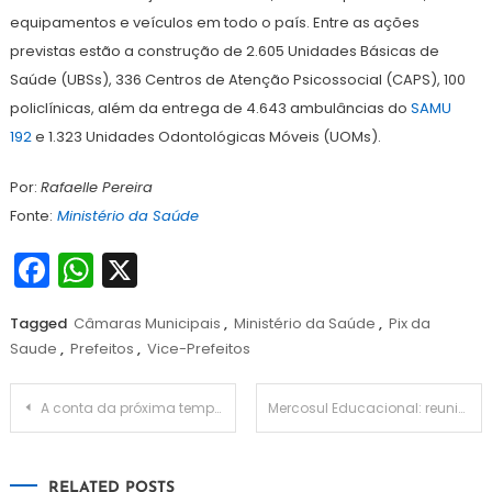
equipamentos e veículos em todo o país. Entre as ações
previstas estão a construção de 2.605 Unidades Básicas de
Saúde (UBSs), 336 Centros de Atenção Psicossocial (CAPS), 100
policlínicas, além da entrega de 4.643 ambulâncias do
SAMU
192
e 1.323 Unidades Odontológicas Móveis (UOMs).
Por:
Rafaelle Pereira
Fonte:
Ministério da Saúde
Facebook
WhatsApp
X
Tagged
Câmaras Municipais
,
Ministério da Saúde
,
Pix da
Saude
,
Prefeitos
,
Vice-Prefeitos
Navegação
A conta da próxima tempestade: como prefeituras estão se blindando contra o apagão federal de desastres
Mercosul Educacional: reunião de ministros articula metas
de
RELATED POSTS