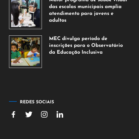
agosto
das escolas municipais amplia
de
atendimento para jovens e
2026
adultos
7
de
MEC divulga período de
agosto
inscrições para o Observatório
de
da Educação Inclusiva
2026
7
de
agosto
de
2026
REDES SOCIAIS