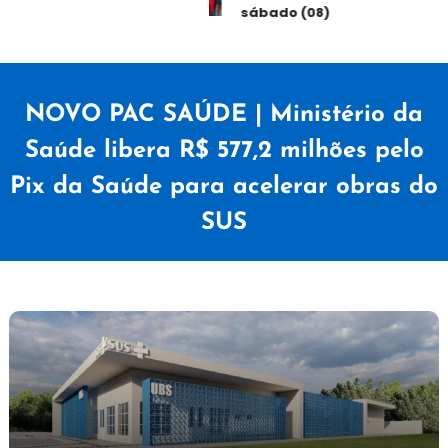
sábado (08)
NOVO PAC SAÚDE | Ministério da
Saúde libera R$ 577,2 milhões pelo
Pix da Saúde para acelerar obras do
SUS