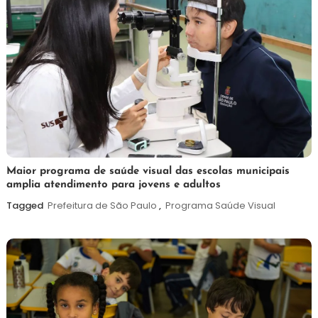
7
Maurilio
Maior programa de saúde visual das escolas municipais
amplia atendimento para jovens e adultos
de
agosto
Tagged
Prefeitura de São Paulo
,
Programa Saúde Visual
de
2026