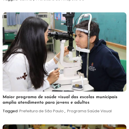
de
2026
7
Maurilio
Maior programa de saúde visual das escolas municipais
amplia atendimento para jovens e adultos
de
agosto
Tagged
Prefeitura de São Paulo
,
Programa Saúde Visual
de
2026