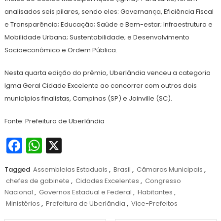
analisados seis pilares, sendo eles: Governança, Eficiência Fiscal
e Transparência; Educação; Saúde e Bem-estar; Infraestrutura e
Mobilidade Urbana; Sustentabilidade; e Desenvolvimento
Socioeconômico e Ordem Pública.
Nesta quarta edição do prêmio, Uberlândia venceu a categoria
Igma Geral Cidade Excelente ao concorrer com outros dois
municípios finalistas, Campinas (SP) e Joinville (SC).
Fonte: Prefeitura de Uberlândia
Facebook
WhatsApp
X
Tagged
Assembleias Estaduais
,
Brasil
,
Câmaras Municipais
,
chefes de gabinete
,
Cidades Excelentes
,
Congresso
Nacional
,
Governos Estadual e Federal
,
Habitantes
,
Ministérios
,
Prefeitura de Uberlândia
,
Vice-Prefeitos