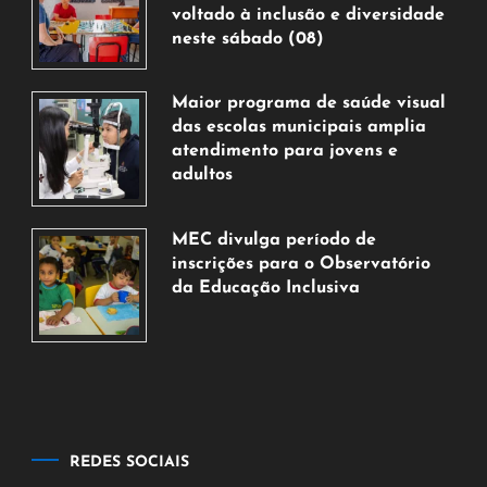
voltado à inclusão e diversidade
neste sábado (08)
7
de
Maior programa de saúde visual
agosto
das escolas municipais amplia
de
atendimento para jovens e
2026
adultos
7
de
MEC divulga período de
agosto
inscrições para o Observatório
de
da Educação Inclusiva
2026
7
de
agosto
de
2026
REDES SOCIAIS