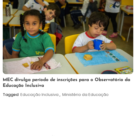
7
Maurilio
MEC divulga período de inscrições para o Observatório da
Educação Inclusiva
de
agosto
Tagged
Educação Inclusiva
,
Ministério da Educação
de
2026