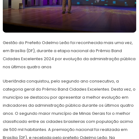
3
Redação
de
Gestão do Prefeito Odelmo Leão foi reconhecida mais uma vez,
julho
de
em Brasília (DF), durante a etapa nacional do Prêmio Band
2024
Cidades Excelentes 2024 por evolução da administração pública
nos últimos quatro anos
Uberlândia conquistou, pelo segundo ano consecutivo, a
categoria geral do Prêmio Band Cidades Excelentes. Desta vez, o
município se destacou por apresentar a melhor evolução em
indicadores da administração pública durante os últimos quatro
anos. O segundo maior município de Minas Gerais foi o melhor
classificado entre as cidades brasileiras com população acima
de 500 mil habitantes. A premiação nacional foi realizada em
Brasília (DF), e recebida pelo prefeito Odelmo Leão. Na