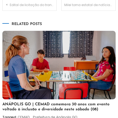
Navegação
Edital de licitação do transporte público é disponibilizado por Prefeito Álvaro Dias na TCE
Milei torna estatal de notícias Télam em agência de publicidade
de
RELATED POSTS
Post
7
Maurilio
ANÁPOLIS GO | CEMAD comemora 30 anos com evento
voltado à inclusão e diversidade neste sábado (08)
de
agosto
Tagged
CEMAD
,
Prefeitura de Anápolis GO