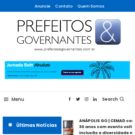
Skip
Anuncie
Contato
Quem Somos
To
Content
A maior revista de gestão municipal do Brasil!
Prefeitos & Governantes
Menu
Search
ANÁPOLIS GO | CEMAD co
Últimas Notícias
30 anos com evento volta
inclusão e diversidade ne