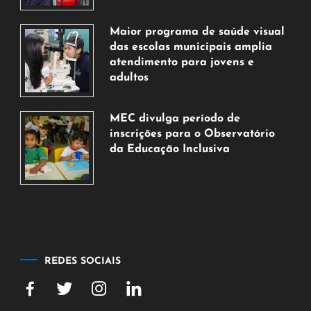
7
de
Maior programa de saúde visual
agosto
das escolas municipais amplia
de
atendimento para jovens e
2026
adultos
7
de
MEC divulga período de
agosto
inscrições para o Observatório
de
da Educação Inclusiva
2026
7
de
agosto
de
2026
REDES SOCIAIS