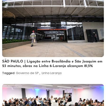
19
Maurilio
SÃO PAULO | Ligação entre Brasilândia e São Joaquim em
23 minutos, obras na Linha 6-Laranja alcançam 81,5%
de
maio
Tagged
Governo de SP
,
Linha Laranja
de
2026