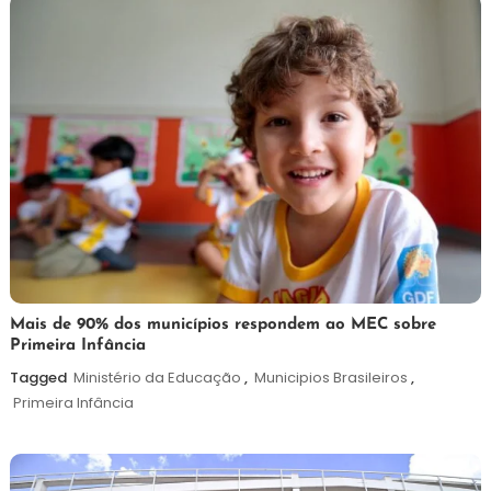
25
Maurilio
Mais de 90% dos municípios respondem ao MEC sobre
Primeira Infância
de
maio
Tagged
Ministério da Educação
,
Municipios Brasileiros
,
de
Primeira Infância
2026