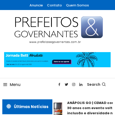
Skip
Anuncie
Contato
Quem Somos
To
Content
A maior revista de gestão municipal do Brasil!
Prefeitos & Governantes
Menu
Search
ANÁPOLIS GO | CEMAD com
Últimas Notícias
30 anos com evento volta
inclusão e diversidade ne