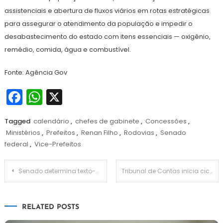
assistenciais e abertura de fluxos viários em rotas estratégicas
para assegurar o atendimento da população e impedir o
desabastecimento do estado com itens essenciais — oxigênio,
remédio, comida, água e combustível.
Fonte: Agência Gov
Facebook
WhatsApp
X
Tagged
calendário
,
chefes de gabinete
,
Concessões
,
Ministérios
,
Prefeitos
,
Renan Filho
,
Rodovias
,
Senado
federal
,
Vice-Prefeitos
Navegação
Senado determina texto-base do projeto que cria marco legal para produção de hidrogênio verde
Tribunal de Contas inicia ciclo de debates sobre nova lei de licitações com universidades públicas
de
RELATED POSTS
Post