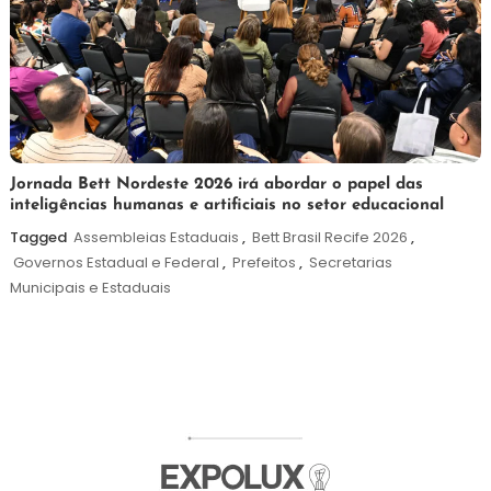
19
Maurilio
Jornada Bett Nordeste 2026 irá abordar o papel das
inteligências humanas e artificiais no setor educacional
de
maio
Tagged
Assembleias Estaduais
,
Bett Brasil Recife 2026
,
de
Governos Estadual e Federal
,
Prefeitos
,
Secretarias
2026
Municipais e Estaduais