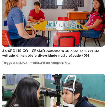
7
Maurilio
ANÁPOLIS GO | CEMAD comemora 30 anos com evento
voltado à inclusão e diversidade neste sábado (08)
de
agosto
Tagged
CEMAD
,
Prefeitura de Anápolis GO
de
2026