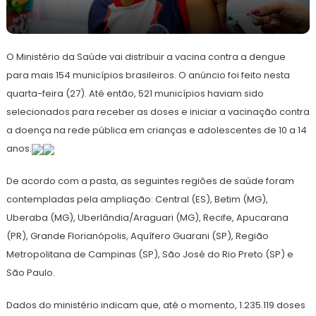
27
Redação
de
O Ministério da Saúde vai distribuir a vacina contra a dengue
março
de
para mais 154 municípios brasileiros. O anúncio foi feito nesta
2024
quarta-feira (27). Até então, 521 municípios haviam sido
selecionados para receber as doses e iniciar a vacinação contra
a doença na rede pública em crianças e adolescentes de 10 a 14
anos.
De acordo com a pasta, as seguintes regiões de saúde foram
contempladas pela ampliação: Central (ES), Betim (MG),
Uberaba (MG), Uberlândia/Araguari (MG), Recife, Apucarana
(PR), Grande Florianópolis, Aquífero Guarani (SP), Região
Metropolitana de Campinas (SP), São José do Rio Preto (SP) e
São Paulo.
Dados do ministério indicam que, até o momento, 1.235.119 doses