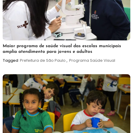
7
Maurilio
Maior programa de saúde visual das escolas municipais
amplia atendimento para jovens e adultos
de
agosto
Tagged
Prefeitura de São Paulo
,
Programa Saúde Visual
de
2026