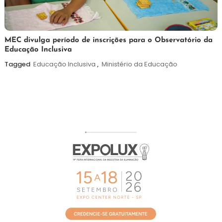
7
Maurilio
MEC divulga período de inscrições para o Observatório da
Educação Inclusiva
de
agosto
Tagged
Educação Inclusiva
,
Ministério da Educação
de
2026