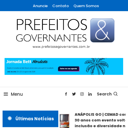
Skip
Anuncie
Contato
Quem Somos
To
Content
A maior revista de gestão municipal do Brasil!
Prefeitos & Governantes
Menu
Search
ANÁPOLIS GO | CEMAD com
Últimas Notícias
30 anos com evento voltad
inclusão e diversidade ne