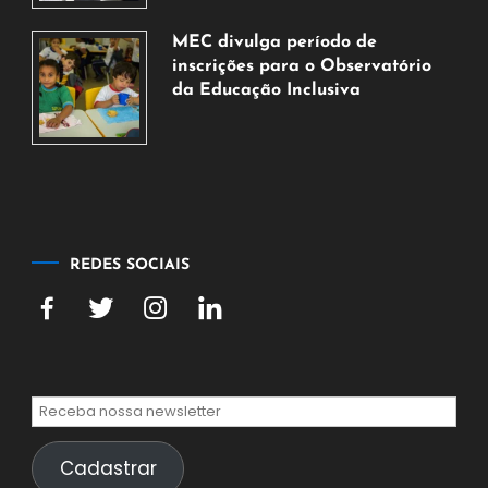
7
de
MEC divulga período de
agosto
inscrições para o Observatório
de
da Educação Inclusiva
2026
7
de
agosto
de
2026
REDES SOCIAIS
Cadastrar