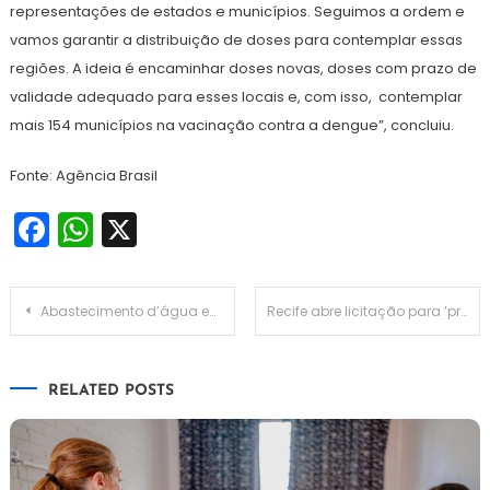
representações de estados e municípios. Seguimos a ordem e
vamos garantir a distribuição de doses para contemplar essas
regiões. A ideia é encaminhar doses novas, doses com prazo de
validade adequado para esses locais e, com isso, contemplar
mais 154 municípios na vacinação contra a dengue”, concluiu.
Fonte: Agência Brasil
Facebook
WhatsApp
X
Navegação
Abastecimento d’água em 30 cidades do RN só será retomado nesta quinta
Recife abre licitação para ‘privatizar’ gestão de quatro parques; entenda como vai funcionar
de
RELATED POSTS
Post