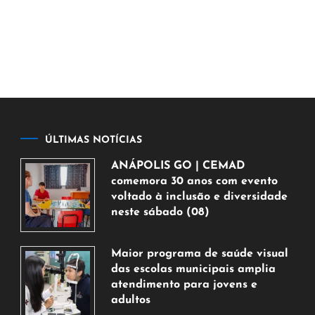
ÚLTIMAS NOTÍCIAS
ANÁPOLIS GO | CEMAD
comemora 30 anos com evento
voltado à inclusão e diversidade
neste sábado (08)
7
de
Maior programa de saúde visual
agosto
das escolas municipais amplia
de
atendimento para jovens e
2026
adultos