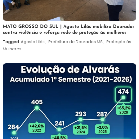
5
Maurilio
MATO GROSSO DO SUL | Agosto Lilás mobiliza Dourados
contra violência e reforça rede de proteção às mulheres
de
agosto
Tagged
Agosto Lilás
,
Prefeitura de Dourados MS
,
Proteção às
de
Mulheres
2026