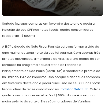
18
Redação
de
Sortuda fez suas compras em fevereiro deste ano e pediu a
junho
de
inclusão de seu CPF nas notas fiscais; quatro consumidores
2024
receberão R$ 500 mil
A 187ª extração da Nota Fiscal Paulista vai transformar a vida de
uma mulher da zona norte da capital paulista. Com apenas três
bilhetes eletrônicos, a moradora da Vila Albertina acaba de ser
sorteada no programa da Secretaria de Fazenda e
Planejamento de São Paulo (Sefaz-SP) e receberá o prêmio de
R$ 1 milhão, livre de impostos. Isso porque ela fez suas compras
em fevereiro deste ano e pediu a inclusão de seu CPF nas notas
fiscais, além de ter se cadastrado no
Portal da Sefaz-SP
. Outros
quatro consumidores receberão R$ 500 mil, que é o segundo
maior prêmio do sorteio. Eles são moradores de Valinhos,