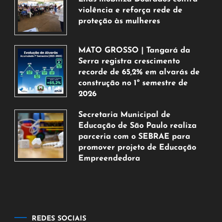
violência e reforça rede de
proteção às mulheres
5
de
MATO GROSSO | Tangará da
agosto
Serra registra crescimento
de
recorde de 65,2% em alvarás de
2026
construção no 1º semestre de
2026
5
Secretaria Municipal de
de
Educação de São Paulo realiza
agosto
parceria com o SEBRAE para
de
promover projeto de Educação
2026
Empreendedora
5
de
agosto
de
2026
REDES SOCIAIS