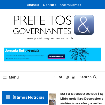
Skip
Anuncie
Contato
Quem Somos
To
Content
A maior revista de gestão municipal do Brasil!
Prefeitos & Governantes
Menu
Search
MATO GROSSO DO SUL | Ago
Últimas Notícias
Lilás mobiliza Dourados co
violência e reforça rede de