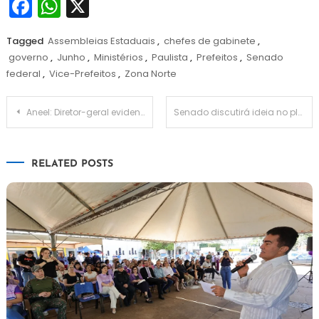
Facebook
WhatsApp
X
Tagged
Assembleias Estaduais
,
chefes de gabinete
,
governo
,
Junho
,
Ministérios
,
Paulista
,
Prefeitos
,
Senado
federal
,
Vice-Prefeitos
,
Zona Norte
Navegação
Aneel: Diretor-geral evidencia papel de Itaipu na integração regional e descarbonização
Senado discutirá ideia no plenário, depois de reações ao PL da Câmara sobre aborto
de
RELATED POSTS
Post