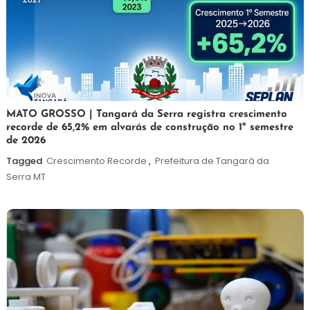
5
Maurilio
MATO GROSSO | Tangará da Serra registra crescimento
recorde de 65,2% em alvarás de construção no 1º semestre
de
de 2026
agosto
de
Tagged
Crescimento Recorde
,
Prefeitura de Tangará da
2026
Serra MT